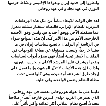
وانظروا إلى حدود إيران ونفوذها الإقليمي ونشاط حرسها
الثوري في عهد نجاد و في عهد روحاني.
لقد حان الوقت للابتعاد تماماً عن مثل هذه الهرطقات
التبريرية للنظام الإيراني، فالنظام سيختار ممثليه بمعزل
عما سيفعله الآخر، ووفق أجندته هو، وليس وفق الأجندة
الخارجية. الأهم من هذا الأمر كلّه، أنّ هذه المواقع سواء
في الرئاسة أم البرلمان لا تصنع سياسات إيران في ما
يعنينا خارجياً، وليست مسؤولة عن صياغة التوجهات في
الملفات الاستراتيجية أيضاً، فهي مجرّد أدوات لسياسات
يضعها ويشرف عليها المرشد الأعلى والحرس الثوري،
ولذلك فإن هذه الأدوات لا تغيّر المشهد، وإنما تعمل على
إيجاد طرق لشرعنته أو تنفيذه، وهي كلها تعمل تحت
مظلة النظام وضمن قواعده. وفي حلبته
دليلنا على ما نقوله هو روحاني نفسه. في عهد روحاني
الذي يعتبر في الغرب -ولدى كثيرين خارجه أيضاً- إصلاحياً
معتدلاً، أصبح نظام الملالي أكثر عدائية وأكثر تأثيراً على