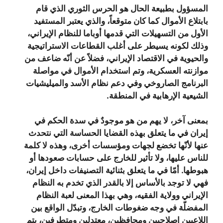
المسؤول بطبيعة الحال هو الحرس الثوري الذي قام
بابتلاع الأموال كما كان متوقعاً، والذي يعتبر المستفيد
الأول من التسهيلات التي قدمها أوباما للنظام الإيراني،
وذلك لكونه يسيطر على أغلب القطاعات الاستراتيجية
والحيوية في الاقتصاد الإيراني، فضلاً عن أنّه ضاعف من
موازنته العسكرية، وتم استخدام الأموال في مواصلة
البرنامج الصاروخي وفي دعم نظام الأسد والميليشيات
الشيعية الإرهابية في المنطقة.
بمعنى آخر، لا يهم من هو موجودٌ في سدة الحكم في
إيران في ما يتعلق بهذه القضايا الحساسة التي نتحدث
عنها لأنّها تخضع لجهات ومؤسسات أخرى، وهذه لا كلمة
للناس عليها، ولا تأثير للخارج على حسابات صعودها أو
هبوطها. أمّا في ما يتعلق بثنائية التصنيفات داخل إيران،
فهي لا توجد بالأساس إلا بالقدر الذي تخدم به النظام
الإيراني وولاية الفقيه، وهي بهذا المعنى لعبة النظام
المفضلّة في وجه ضغوطات الخارج، وتبدّل الواقع بين
اللاعبين إصلاحيين ومحافظين، معتدلين ومتطرفين، يتم