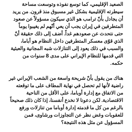
الصعيد الإقليمي، كما توسع نفوذه وتوسعت مساحة
سيطرته الإقليمية بشكل غير مسبوق منذ قرون. من يريد
أن يجادل بأنّ ترامب هو الذي سيكون مسؤولاً عن صعود
المتطرفين في إيران يجب أن يعي أنّهم لم يغيبوا يوماً
حتى نتحدث عن صعودهم غداً. أضف إلى ذلك حقيقة أنّ
الذي قوّى معسكر المتطرفين داخل النظام هو أباما،
والسبب في ذلك يعود إلى التنازلات شبه المجانية والعبثية
التي قدمها للنظام الإيراني على مدى 8 سنوات من
حكمه.
هناك من يقول بأنّ شريحة واسعة من الشعب الإيراني غير
راضية لأنها لم تحصل في نهاية المطاف على ما توقعته
من الاتفاق مع إدارة أوباما، على الأقل من الناحية
الاقتصادية. لكن دعونا لا نخدع أنفسنا، إذا كان ذلك صحيحاً
بالرغم من كل ما قدمته إدارة أوباما من تنازلات ورفع
للعقوبات وغض نظر عن التجاوزات ورشاوى، فمن
المسؤول عن مثل هذه النتيجة؟