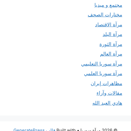
مجتمع و ميديا
مختارات الصحف
مرآة الاقتصاد
مرآة البلد
مرآة الثورة
مرآة العالم
مرآة سوريا التعليمي
مرآة سوريا العلمي
مظاهرات إيران
مقالات وآراء
هادي العبد الله
© 2026 مرآة سوريا
• Built with
قالب GeneratePress