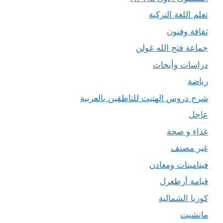
تعلم اللغة التركية
ثقافة وفنون
جماعة فتح الله غولن
دراسات وأبحاث
رياضة
شرح دروس الهتيت للناطقين بالعربية
عاجل
غذاء و صحة
غير مصنف
فيتامينات ومعادن
قيامة أرطغرل
كوريا الشمالية
مانشيت