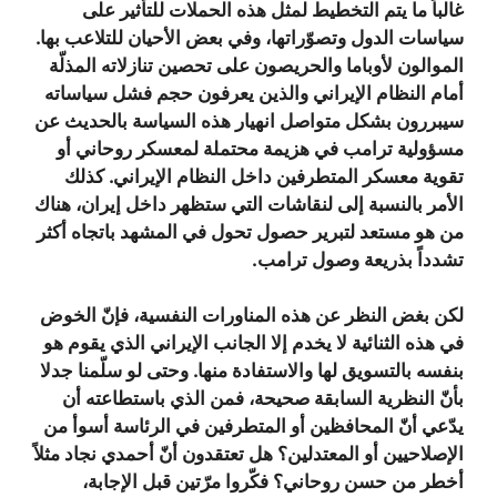
غالباً ما يتم التخطيط لمثل هذه الحملات للتأثير على
سياسات الدول وتصوّراتها، وفي بعض الأحيان للتلاعب بها.
الموالون لأوباما والحريصون على تحصين تنازلاته المذلّة
أمام النظام الإيراني والذين يعرفون حجم فشل سياساته
سيبررون بشكل متواصل انهيار هذه السياسة بالحديث عن
مسؤولية ترامب في هزيمة محتملة لمعسكر روحاني أو
تقوية معسكر المتطرفين داخل النظام الإيراني. كذلك
الأمر بالنسبة إلى لنقاشات التي ستظهر داخل إيران، هناك
من هو مستعد لتبرير حصول تحول في المشهد باتجاه أكثر
تشدداً بذريعة وصول ترامب.
لكن بغض النظر عن هذه المناورات النفسية، فإنّ الخوض
في هذه الثنائية لا يخدم إلا الجانب الإيراني الذي يقوم هو
بنفسه بالتسويق لها والاستفادة منها. وحتى لو سلّمنا جدلا
بأنّ النظرية السابقة صحيحة، فمن الذي باستطاعته أن
يدّعي أنّ المحافظين أو المتطرفين في الرئاسة أسوأ من
الإصلاحيين أو المعتدلين؟ هل تعتقدون أنّ أحمدي نجاد مثلاً
أخطر من حسن روحاني؟ فكّروا مرّتين قبل الإجابة،