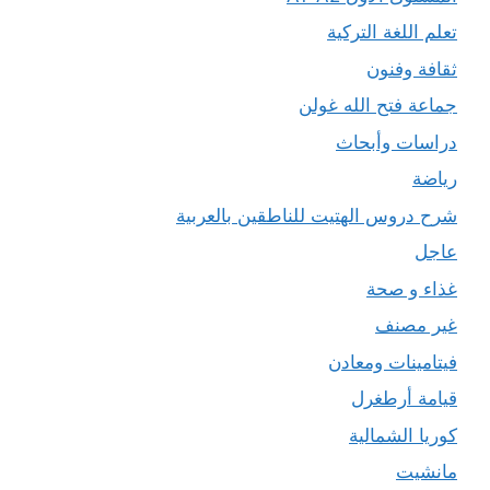
تعلم اللغة التركية
ثقافة وفنون
جماعة فتح الله غولن
دراسات وأبحاث
رياضة
شرح دروس الهتيت للناطقين بالعربية
عاجل
غذاء و صحة
غير مصنف
فيتامينات ومعادن
قيامة أرطغرل
كوريا الشمالية
مانشيت