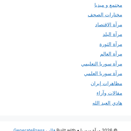
مجتمع و ميديا
مختارات الصحف
مرآة الاقتصاد
مرآة البلد
مرآة الثورة
مرآة العالم
مرآة سوريا التعليمي
مرآة سوريا العلمي
مظاهرات إيران
مقالات وآراء
هادي العبد الله
© 2026 مرآة سوريا
• Built with
قالب GeneratePress