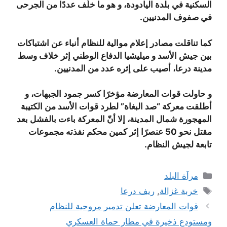
السكنية في بلدة اليادودة، و هو ما خلّف عددًا من الجرحى
في صفوف المدنيين.
كما تناقلت مصادر إعلام موالية للنظام أنباء عن اشتباكات
بين جيش الأسد و ميليشيا الدفاع الوطني إثر خلاف وسط
مدينة درعا، أصيب على إثره عدد من المدنيين.
و حاولت قوات المعارضة مؤخرًا كسر جمود الجبهات، و
أطلقت معركة “صد البغاة” لطرد قوات الأسد من الكتيبة
المهجورة شمال المدينة، إلا أنّ المعركة باءت بالفشل بعد
مقتل نحو 50 عنصرًا إثر كمين محكم نفذته مجموعات
تابعة لجيش النظام.
التصنيفات
مرآة البلد
الوسوم
خربة غزالة
,
ريف درعا
قوات المعارضة تعلن تدمير مروحية للنظام
ومستودع ذخيرة في مطار حماة العسكري