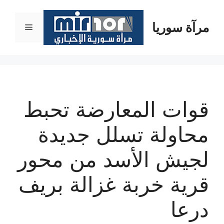
نتقل
لى
مرآة سوريا
القائمة
لمحتوى
قوات المعارضة تحبط
محاولة تسلل جديدة
لجيش الأسد من محور
قرية خربة غزالة بريف
درعا