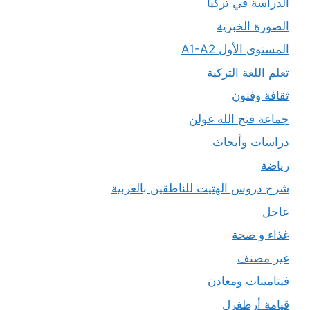
الدراسة في تركيا
الصورة الخبرية
المستوى الأول A1-A2
تعلم اللغة التركية
ثقافة وفنون
جماعة فتح الله غولن
دراسات وأبحاث
رياضة
شرح دروس الهتيت للناطقين بالعربية
عاجل
غذاء و صحة
غير مصنف
فيتامينات ومعادن
قيامة أرطغرل