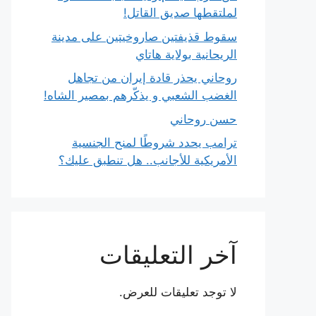
لملتقطها صديق القاتل!
سقوط قذيفتين صاروخيتين على مدينة
الريحانية بولاية هاتاي
روحاني يحذر قادة إيران من تجاهل
الغضب الشعبي و يذكّرهم بمصير الشاه!
حسن روحاني
ترامب يحدد شروطًا لمنح الجنسية
الأمريكية للأجانب.. هل تنطبق عليك؟
آخر التعليقات
لا توجد تعليقات للعرض.