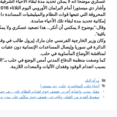
عسكري موضحاً أنه لا يمكن تحديد مدة لبقاء الأحياء الشرقية 
المحروقة التي تتبعها قوات النظام والميليشيات المساندة داخ
إمكانية تحديد مدة لبقاء تلك الأحياء صامدة.
وقال:”بوضوح لا يمكنني أن أنكر… هذا تصعيد عسكري ولا ي
باقية”.
وكان وزير الخارجية الفرنسي جان مارك إيرول طالب في وقت 
الدائرة في سوريا وإيصال المساعدات الإنسانية دون عقبات 
لمناقشة الأوضاع المأساوية في حلب.
كما وصفت منظمة الدفاع المدني أمس الوضع في حلب بـ”الكار
بسبب انعدام الوقود وفقدان الآليات والمعدات اللازمة.
التصنيفات
مرآة البلد
الوسوم
أحياء حلب المحاصرة
,
حلب
,
دي مستورا
مقتل مدني وإصابة آخرين بقصف جوي لقوات النظام على ريف حم
سقوط العديد من القتلى والجرحى بقصف جوي مكثّف على مدن وب