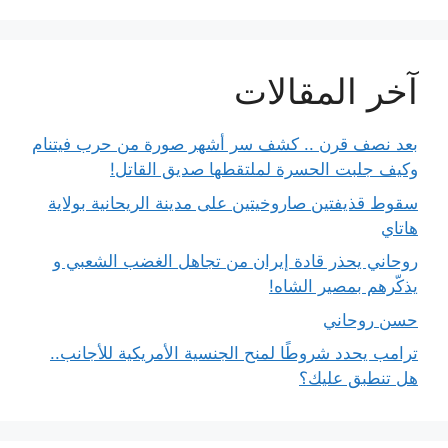
آخر المقالات
بعد نصف قرن .. كشف سر أشهر صورة من حرب فيتنام
وكيف جلبت الحسرة لملتقطها صديق القاتل!
سقوط قذيفتين صاروخيتين على مدينة الريحانية بولاية
هاتاي
روحاني يحذر قادة إيران من تجاهل الغضب الشعبي و
يذكّرهم بمصير الشاه!
حسن روحاني
ترامب يحدد شروطًا لمنح الجنسية الأمريكية للأجانب..
هل تنطبق عليك؟