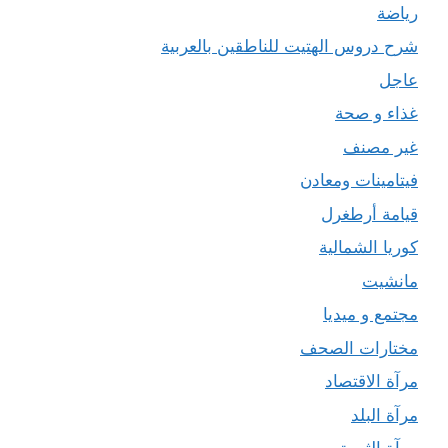
رياضة
شرح دروس الهتيت للناطقين بالعربية
عاجل
غذاء و صحة
غير مصنف
فيتامينات ومعادن
قيامة أرطغرل
كوريا الشمالية
مانشيت
مجتمع و ميديا
مختارات الصحف
مرآة الاقتصاد
مرآة البلد