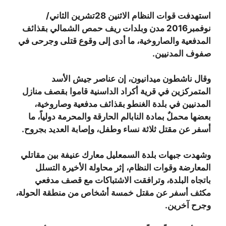
استهدفت قوات النظام الاثنين 28تشرين الثاني/
نوفمبر2016 مدن وبلدات ريف حمص الشمالي بقذائف
المدفعية والصاروخية، ما أدى إلى وقوع قتلى وجرحى في
صفوف المدنيين.
وقال ناشطون ميدانيون، إن عناصر جيش الأسد
المتمركزين في قرية أكراد الداسنية قاموا بقصف منازل
المدنيين في بلدة الغنطو بقذائف مدفعية وصاروخية،
بعضها محملٌ بمادة النابالم الحارقة والمحرمة دولياً، ما
أسفر عن مقتل ثلاثة نساء وطفل، وإصابة العديد بجروح.
وشهدت جبهات بلدة السمعليل معارك عنيفة بين مقاتلي
المعارضة وقوات النظام، إثر محاولة الأخيرة التسلل
باتجاه البلدة، وترافقت الاشتباكات مع قصف مدفعي
مكثف أسفر عن مقتل خمسة أشخاص من منطقة الحولة،
وجرح آخرين.