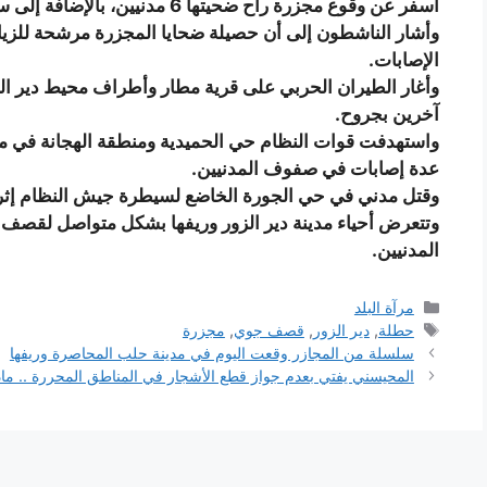
أسفر عن وقوع مجزرة راح ضحيتها 6 مدنيين، بالإضافة إلى سقوط عدة إصابات بينهم نساء وأطفال.
وأشار الناشطون إلى أن حصيلة ضحايا المجزرة مرشحة للزياد
الإصابات.
وأغار الطيران الحربي على قرية مطار وأطراف محيط دير ال
آخرين بجروح.
واستهدفت قوات النظام حي الحميدية ومنطقة الهجانة في مدين
عدة إصابات في صفوف المدنيين.
وقتل مدني في حي الجورة الخاضع لسيطرة جيش النظام إثر 
وتتعرض أحياء مدينة دير الزور وريفها بشكل متواصل لقصف
المدنيين.
التصنيفات
مرآة البلد
الوسوم
حطلة
,
دير الزور
,
قصف جوي
,
مجزرة
سلسلة من المجازر وقعت اليوم في مدينة حلب المحاصرة وريفها
المحيسني يفتي بعدم جواز قطع الأشجار في المناطق المحررة .. ماذ