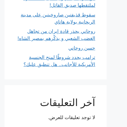
لملتقطها صديق القاتل!
سقوط قذيفتين صاروخيتين على مدينة
الريحانية بولاية هاتاي
روحاني يحذر قادة إيران من تجاهل
الغضب الشعبي و يذكّرهم بمصير الشاه!
حسن روحاني
ترامب يحدد شروطًا لمنح الجنسية
الأمريكية للأجانب.. هل تنطبق عليك؟
آخر التعليقات
لا توجد تعليقات للعرض.