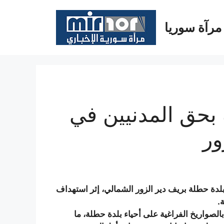
مرآة سوريا
حق المدنيين في
ور
، الجمعة 25 تشرين الثاني/نوفمبر 2016، في بلدة حطلة بريف دير الزور الشمالي، إثر استهداف
.
لصواريخ الفراغية على أحياء بلدة حطلة، ما