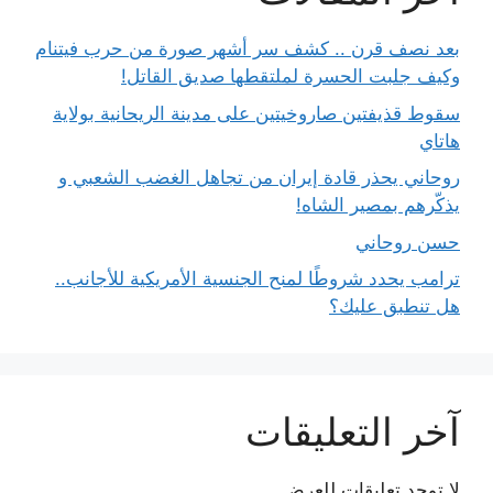
بعد نصف قرن .. كشف سر أشهر صورة من حرب فيتنام
وكيف جلبت الحسرة لملتقطها صديق القاتل!
سقوط قذيفتين صاروخيتين على مدينة الريحانية بولاية
هاتاي
روحاني يحذر قادة إيران من تجاهل الغضب الشعبي و
يذكّرهم بمصير الشاه!
حسن روحاني
ترامب يحدد شروطًا لمنح الجنسية الأمريكية للأجانب..
هل تنطبق عليك؟
آخر التعليقات
لا توجد تعليقات للعرض.