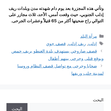
وتأتي هذه المجزرة بعد يوم دام شهدته مدن وبلدات ريف
إدلب الجنوبي، حيث وقعت أمس، الأحد، ثلاث مجازر على
التوالي راح ضحيتها أكثر من 65 قتيلاً وعشرات الجرحى.
التصنيفات
مرآة البلد
الوسوم
إدلب
,
ريف إدلب
,
قصف جوي
قصف صاروخي يستهدف بلدة الغنطو بريف حمص
ويوقع قتلى وجرحى بينهم أطفال
ضحايا وجرحى مع تواصل قصف النظام وروسيا
لمدينة حلب وريفها
البحث
البحث