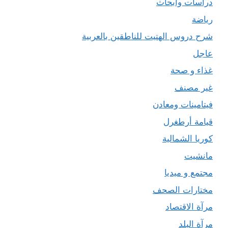
دراسات وأبحاث
رياضة
شرح دروس الهتيت للناطقين بالعربية
عاجل
غذاء و صحة
غير مصنف
فيتامينات ومعادن
قيامة أرطغرل
كوريا الشمالية
مانشيت
مجتمع و ميديا
مختارات الصحف
مرآة الاقتصاد
مرآة البلد