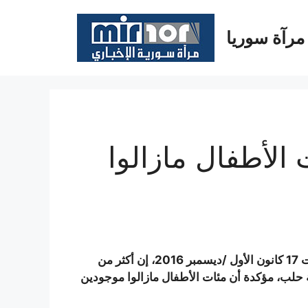
مرآة سوريا
الأطفال مازالوا
قالت منظمة الأمم المتحدة للطفولة “اليونيسيف” ليلة السبت 17 كانون الأول /ديسمبر 2016، إن أكثر من
نة حلب، مؤكدة أن مئات الأطفال مازالوا موجودين