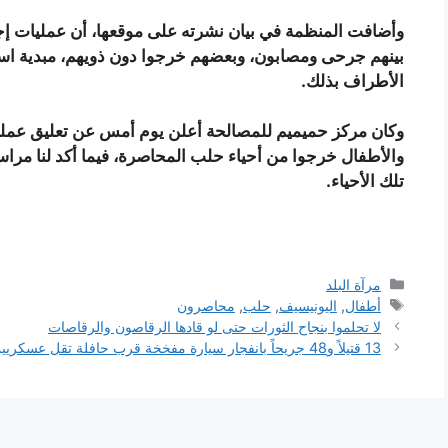
بينهم جرحى ومصابون، وبعضهم خرجوا دون ذويهم، مبدية است
الأطراف بذلك.
وكان مركز حميميم للمصالحة أعلن يوم أمس عن تعليق عملية 
والأطفال خرجوا من أحياء حلب المحاصرة، فيما أكد لنا مرا
تلك الأحياء.
التصنيفات
مرآة البلد
الوسوم
أطفال
,
اليونيسيف
,
حلب
,
محاصرون
لا تحلموا بنجاح الثورات حتى لو قادها الرقاصون والرقاصات
13 قتيلاً و48 جريحاً بانفجار سيارة مفخخة قرب حافلة تقل عسكريين في قيصري وسط تركيا