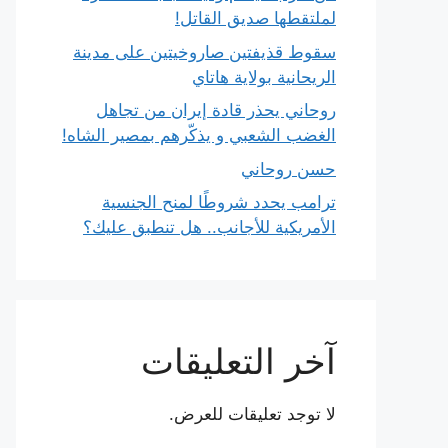
لملتقطها صديق القاتل!
سقوط قذيفتين صاروخيتين على مدينة
الريحانية بولاية هاتاي
روحاني يحذر قادة إيران من تجاهل
الغضب الشعبي و يذكّرهم بمصير الشاه!
حسن روحاني
ترامب يحدد شروطًا لمنح الجنسية
الأمريكية للأجانب.. هل تنطبق عليك؟
آخر التعليقات
لا توجد تعليقات للعرض.