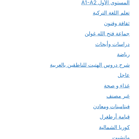
المستوى الأول A1-A2
تعلم اللغة التركية
ثقافة وفنون
جماعة فتح الله غولن
دراسات وأبحاث
رياضة
شرح دروس الهتيت للناطقين بالعربية
عاجل
غذاء و صحة
غير مصنف
فيتامينات ومعادن
قيامة أرطغرل
كوريا الشمالية
مانشيت