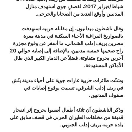
شباط/فبراير 2017، لقصفٍ جوي استهدف منازل
المدنيين وأوقع العديد من الضحايا والجرحى.
وقال ناشطون ميدانيون، إن مقاتلة حربية استهدفت
بالصواريخ الفراغية الأحياء السكنية في مدينة معرة
مصرين بريف إدلب الشمالي، ما أسفر عن وقوع مجزرة
راح ضحيتها خمسة مدنيين، بالإضافة إلى إصابة حوالي 20
آخرين بجروح متفاوتة، فضلاً عن الدمار الكبير الذي طال
الأماكن المستهدفة.
وشنّت طائرات حربية غارات جوية على أحياء مدينة بنّش
في ريف إدلب الشرقي، تسببت بوقوع إصابات في
صفوف المدنيين.
وذكر الناشطون أن ثلاثة أطفال أصيبوا بجروح إثر انفجار
قذيفة من مخلفات الطيران الحربي في قصف سابق على
بلدة حرمة بريف إدلب الجنوبي.