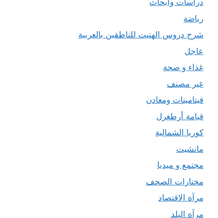
دراسات وأبحاث
رياضة
شرح دروس الهتيت للناطقين بالعربية
عاجل
غذاء و صحة
غير مصنف
فيتامينات ومعادن
قيامة أرطغرل
كوريا الشمالية
مانشيت
مجتمع و ميديا
مختارات الصحف
مرآة الاقتصاد
مرآة البلد