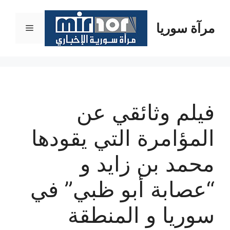
نتقل
لى
مرآة سوريا
القائمة
لمحتوى
فيلم وثائقي عن
المؤامرة التي يقودها
محمد بن زايد و
“عصابة أبو ظبي” في
سوريا و المنطقة