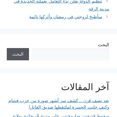
تنظيم الدولة يعلن بدء التعامل بعملته الجديدة في
مدينة الرقة
سأطبخ لزوجتي في رمضان وأتركها نائمة
البحث
البحث
آخر المقالات
بعد نصف قرن .. كشف سر أشهر صورة من حرب فيتنام
وكيف جلبت الحسرة لملتقطها صديق القاتل!
سقوط قذيفتين صاروخيتين على مدينة الريحانية بولاية