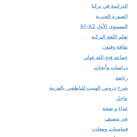
الدراسة في تركيا
الصورة الخبرية
المستوى الأول A1-A2
تعلم اللغة التركية
ثقافة وفنون
جماعة فتح الله غولن
دراسات وأبحاث
رياضة
شرح دروس الهتيت للناطقين بالعربية
عاجل
غذاء و صحة
غير مصنف
فيتامينات ومعادن