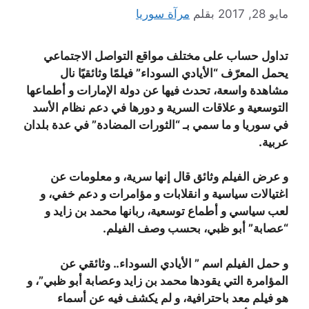
مايو 28, 2017
بقلم
مرآة سوريا
تداول حساب على مختلف مواقع التواصل الاجتماعي
يحمل المعرّف “الأيادي السوداء” فيلمًا وثائقيًا نال
مشاهدة واسعة، تحدث فيها عن دولة الإمارات و أطماعها
التوسعية و علاقات السرية و دورها في دعم نظام الأسد
في سوريا و ما سمي بـ “الثورات المضادة” في عدة بلدان
عربية.
و عرض الفيلم وثائق قال إنها سرية، و معلومات عن
اغتيالات سياسية و انقلابات و مؤامرات و دعم خفي، و
لعب سياسي و أطماع توسعية، ربانها محمد بن زايد و
“عصابة” أبو ظبي، بحسب وصف الفيلم.
و حمل الفيلم اسم ” الأيادي السوداء.. وثائقي عن
المؤامرة التي يقودها محمد بن زايد وعصابة أبو ظبي”، و
هو فيلم معد باحترافية، و لم يكشف فيه عن أسماء