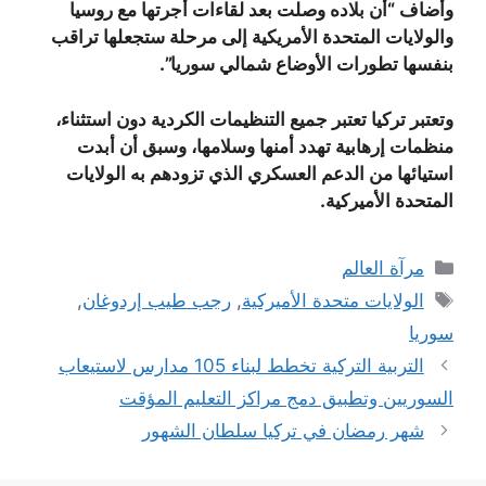
وأضاف “أن بلاده وصلت بعد لقاءات أجرتها مع روسيا
والولايات المتحدة الأمريكية إلى مرحلة ستجعلها تراقب
بنفسها تطورات الأوضاع شمالي سوريا”.
وتعتبر تركيا تعتبر جميع التنظيمات الكردية دون استثناء،
منظمات إرهابية تهدد أمنها وسلامها، وسبق أن أبدت
استيائها من الدعم العسكري الذي تزودهم به الولايات
المتحدة الأميركية.
التصنيفات
مرآة العالم
الوسوم
الولايات متحدة الأميركية
,
رجب طيب إردوغان
,
سوريا
التربية التركية تخطط لبناء 105 مدارس لاستيعاب
السوريين وتطبيق دمج مراكز التعليم المؤقت
شهر رمضان في تركيا سلطان الشهور