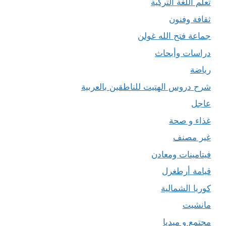
تعلم اللغة التركية
ثقافة وفنون
جماعة فتح الله غولن
دراسات وأبحاث
رياضة
شرح دروس الهتيت للناطقين بالعربية
عاجل
غذاء و صحة
غير مصنف
فيتامينات ومعادن
قيامة أرطغرل
كوريا الشمالية
مانشيت
مجتمع و ميديا