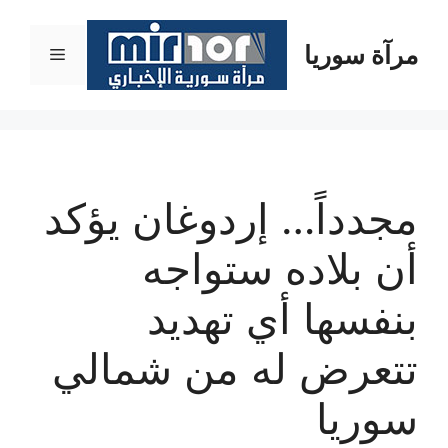
نتقل
لى
مرآة سوريا
القائمة
لمحتوى
مجدداً… إردوغان يؤكد
أن بلاده ستواجه
بنفسها أي تهديد
تتعرض له من شمالي
سوريا