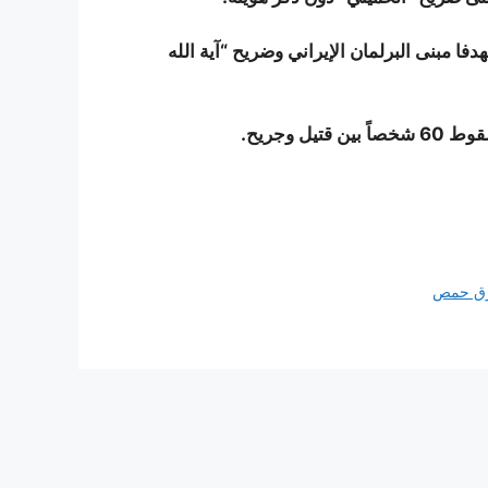
فا مبنى البرلمان الإيراني وضريح “آية الله
 وجريح.
رق حمص