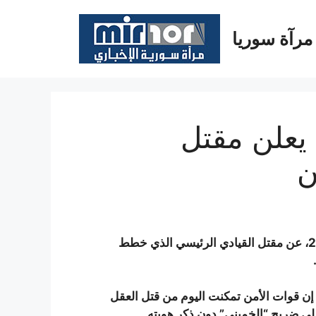
مرآة سوريا
 يعلن مقتل
ن
أعلن وزير المخابرات الإيراني السبت 10 حزيران/يونيو 2017، عن مقتل القيادي الرئيسي الذي خطط
 إن قوات الأمن تمكنت اليوم من قتل العقل
على ضريح “الخميني” دون ذكر هويته.