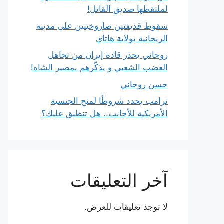
لملتقطها صديق القاتل!
سقوط قذيفتين صاروخيتين على مدينة
الريحانية بولاية هاتاي
روحاني يحذر قادة إيران من تجاهل
الغضب الشعبي و يذكّرهم بمصير الشاه!
حسن روحاني
ترامب يحدد شروطًا لمنح الجنسية
الأمريكية للأجانب.. هل تنطبق عليك؟
آخر التعليقات
لا توجد تعليقات للعرض.