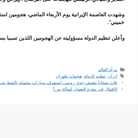
وشهدت العاصمة الإيرانية يوم الأربعاء الماضي، هجومين استهد
خميني”.
وأعلن تنظيم الدولة مسؤوليته عن الهجومين اللذين تسببا بسقوط 60 شخصاً بين قتيل
التصنيفات
مرآة العالم
الوسوم
إيران
,
تنظيم الدولة
,
هجمات طهران
ثلاث ضحايا بقصف جوي روسي استهدف سيارات محملة بالنفط ش
الاقتتال في معرة النعمان لصالح من؟