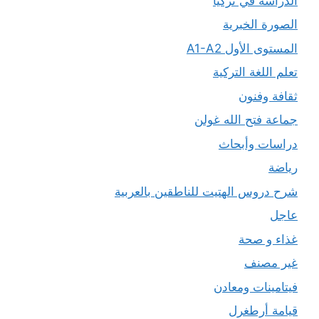
الدراسة في تركيا
الصورة الخبرية
المستوى الأول A1-A2
تعلم اللغة التركية
ثقافة وفنون
جماعة فتح الله غولن
دراسات وأبحاث
رياضة
شرح دروس الهتيت للناطقين بالعربية
عاجل
غذاء و صحة
غير مصنف
فيتامينات ومعادن
قيامة أرطغرل