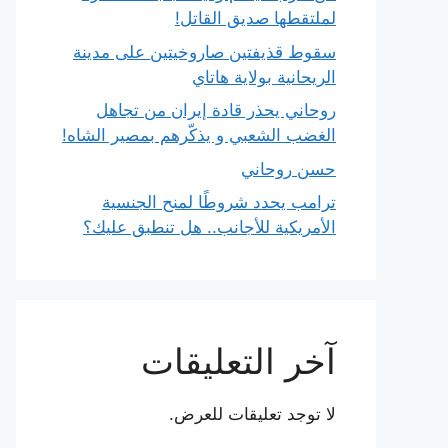
لملتقطها صديق القاتل!
سقوط قذيفتين صاروخيتين على مدينة
الريحانية بولاية هاتاي
روحاني يحذر قادة إيران من تجاهل
الغضب الشعبي و يذكّرهم بمصير الشاه!
حسن روحاني
ترامب يحدد شروطًا لمنح الجنسية
الأمريكية للأجانب.. هل تنطبق عليك؟
آخر التعليقات
لا توجد تعليقات للعرض.