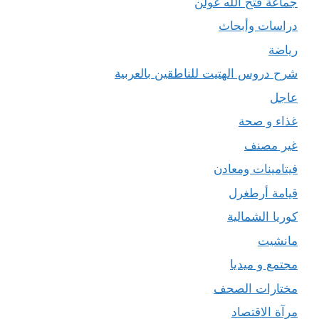
جماعة فتح الله غولن
دراسات وأبحاث
رياضة
شرح دروس الهتيت للناطقين بالعربية
عاجل
غذاء و صحة
غير مصنف
فيتامينات ومعادن
قيامة أرطغرل
كوريا الشمالية
مانشيت
مجتمع و ميديا
مختارات الصحف
مرآة الاقتصاد