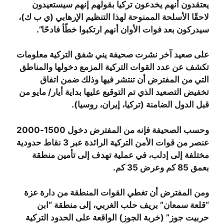
يعتقدون أنهم يخدعون تركيا بقولهم إنهم سيستعيدون
لاحقًا الأسلحة الممنوحة لهذا التنظيم الإرهابي (ي ب ك)،
سيدركون بعد فوات الأوان أنهم ارتكبوا خطًأ فادحًا”.
على صعيد آخر نشرت صحيفة يني شفق التركية معلومات
تكشف عن عدد القوات التركية المزمع دخولها والمناطق
التي من المفترض أن تنتشر فيها وذلك ضمن اتفاق
تخفيض التصعيد الذي تم التوقيع عليها بداية أيار/ مايو من
قبل الدول الضامنة (تركيا، إيران، روسيا).
وحسب الصحيفة فإنه من المفترض دخول 1500-2000
عنصر من قوات الأمن التركية الرائدة عبر 3 نقاط حدودية
مختلفة إلى إدلب، في عملية تهدف إلى تأمين منطقة
بعمق 85 كم وعرض 35 كم.
ومن المفترض أن تغطي القوات المنطقة من دارة عزة
“قلعة سمعان” بريف حلب الغربي، إلى منطقة “ابن
حربيت جوز” (خربة الجوز) الواقعة على الحدود التركية