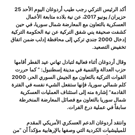
أكد الرئيس التركي رجب طيب أردوغان اليوم الأحد 25
حزيران/ يونيو 2017، عن نية بلاده متابعة الأعمال
العسكرية بالتعاون مع المعارضة شمال سوريا، في حين
كشفت صحيفة يني شفق التركية عن نية الحكومة التركية
إدخال 2000 جندي تركي إلى محافظة إدلب ضمن اتفاق
تخفيض التصعيد.
وقال أردوغان أثناء فعالية لتبادل تهاني عيد الفطر أقامها
حزب العدالة والتنمية في مدينة إسطنبول: ” كما حررت
القوات التركية بالتعاون مع الجيش السوري الحر، 2000
كلم شمالي سوريا، فإنها ستفعل الشيء نفسه في الفترة
القادمة” إشارة منه إلى استئناف العمليات العسكرية
شمال سوريا بالتعاون مع فصائل المعارضة المنخرطة
سابقاً في عملية درع الفرات.
وانتقد أردوغان الدعم العسكري الأمريكي المقدم
للميليشيات الكردية التي وصفها بالإرهابية مؤكداً أن “من