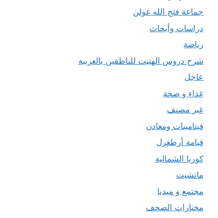
جماعة فتح الله غولن
دراسات وأبحاث
رياضة
شرح دروس الهتيت للناطقين بالعربية
عاجل
غذاء و صحة
غير مصنف
فيتامينات ومعادن
قيامة أرطغرل
كوريا الشمالية
مانشيت
مجتمع و ميديا
مختارات الصحف