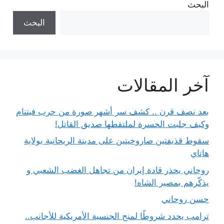
البحث
البحث
آخر المقالات
بعد نصف قرن .. كشف سر أشهر صورة من حرب فيتنام
وكيف جلبت الحسرة لملتقطها صديق القاتل!
سقوط قذيفتين صاروخيتين على مدينة الريحانية بولاية
هاتاي
روحاني يحذر قادة إيران من تجاهل الغضب الشعبي و
يذكّرهم بمصير الشاه!
حسن روحاني
ترامب يحدد شروطًا لمنح الجنسية الأمريكية للأجانب..