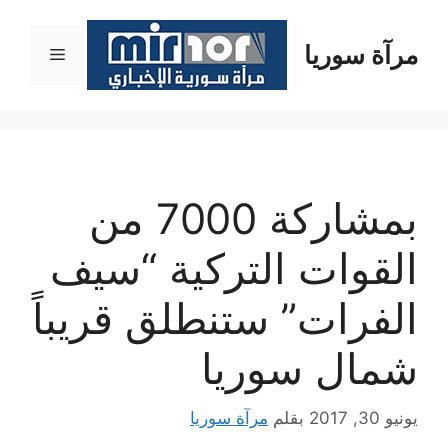
نتقل
لى
مرآة سوريا
القائمة
لمحتوى
بمشاركة 7000 من
القوات التركية “سيف
الفرات” ستنطلق قريباً
شمال سوريا
يونيو 30, 2017
بقلم
مرآة سوريا