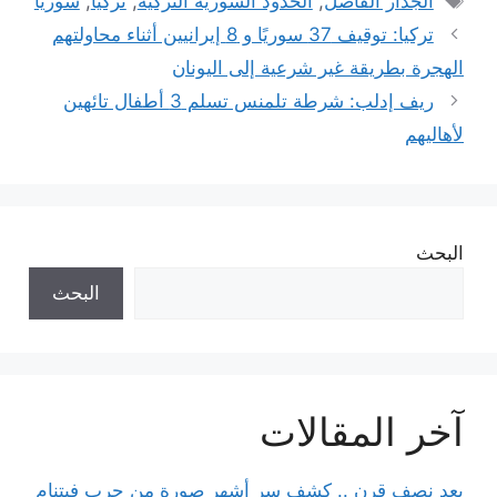
الجدار الفاصل
,
الحدود السورية التركية
,
تركيا
,
سوريا
تركيا: توقيف 37 سوريًا و 8 إيرانيين أثناء محاولتهم
الهجرة بطريقة غير شرعية إلى اليونان
ريف إدلب: شرطة تلمنس تسلم 3 أطفال تائهين
لأهاليهم
البحث
البحث
آخر المقالات
بعد نصف قرن .. كشف سر أشهر صورة من حرب فيتنام