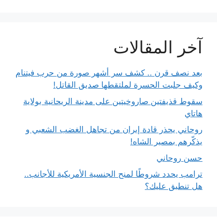
آخر المقالات
بعد نصف قرن .. كشف سر أشهر صورة من حرب فيتنام
وكيف جلبت الحسرة لملتقطها صديق القاتل!
سقوط قذيفتين صاروخيتين على مدينة الريحانية بولاية
هاتاي
روحاني يحذر قادة إيران من تجاهل الغضب الشعبي و
يذكّرهم بمصير الشاه!
حسن روحاني
ترامب يحدد شروطًا لمنح الجنسية الأمريكية للأجانب..
هل تنطبق عليك؟