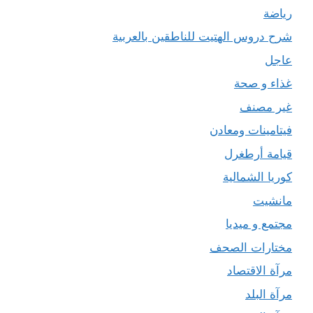
رياضة
شرح دروس الهتيت للناطقين بالعربية
عاجل
غذاء و صحة
غير مصنف
فيتامينات ومعادن
قيامة أرطغرل
كوريا الشمالية
مانشيت
مجتمع و ميديا
مختارات الصحف
مرآة الاقتصاد
مرآة البلد