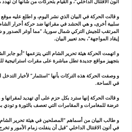
أتون الاقتتال الداخلي”، و القيام بتحركات من شأنها أن تهدد 
و قالت الحركة في البيان الذي نشر اليوم، و اطلع عليه موقع
سلبية أخرى، و هي الحشد في مقراتها ضد حركة أحرار الشا
المرتقب للجيش التركي شمال سوريا، “مما أوغر الصدور و شح
إيقاد المواجهة”، بحد تعبير البيان.
و اتهمت الحركة هيئة تحرير الشام التي يتزعمها “أبو جابر الش
بتجهيز مواقع جديدة تطل مباشرة على مقرات استراتيجية للح
و وصفت الحركة هذه التركات بأنها “استثمار” لأخبار التدخل 
في الساحة.
و قالت الحركة إنها سترد بكل حزم على أي تهديد لمقراتها و 
عرضة للمغامرات و المقامرات التي تعصف بالثورة و تودي ب
و طالب البيان من أسماهم “المصلحين في هيئة تحرير الشام”
في أتون الاقتتال الداخلي “قبل أن ينفلت زمام الأمور و تخر