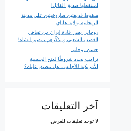
لملتقطها صديق القاتل!
سقوط قذيفتين صاروخيتين على مدينة
الريحانية بولاية هاتاي
روحاني يحذر قادة إيران من تجاهل
الغضب الشعبي و يذكّرهم بمصير الشاه!
حسن روحاني
ترامب يحدد شروطًا لمنح الجنسية
الأمريكية للأجانب.. هل تنطبق عليك؟
آخر التعليقات
لا توجد تعليقات للعرض.