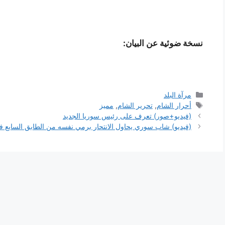
نسخة ضوئية عن البيان:
التصنيفات
مرآة البلد
الوسوم
أحرار الشام
,
تحرير الشام
,
مميز
(فيديو+صور) تعرف على رئيس سوريا الجديد
(فيديو) شاب سوري يحاول الانتحار برمي نفسه من الطابق السابع في