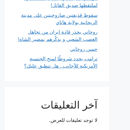
لملتقطها صديق القاتل!
سقوط قذيفتين صاروخيتين على مدينة
الريحانية بولاية هاتاي
روحاني يحذر قادة إيران من تجاهل
الغضب الشعبي و يذكّرهم بمصير الشاه!
حسن روحاني
ترامب يحدد شروطًا لمنح الجنسية
الأمريكية للأجانب.. هل تنطبق عليك؟
آخر التعليقات
لا توجد تعليقات للعرض.