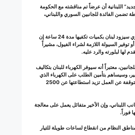
د” اللبنانية أن عرضاً تم مناقشته مع الحكومة
طة تضمن الفائدة للجانبين السوري واللبناني،
وبحسب ما أوضح المصدر لموقع “الجديد” فإن الجانب السوري سيزود لبنان بكميات تكفيها مدة 24 ساعة إن
و توفير السيولة اللازمة لشراء الفيول، مشيراً
م لها لبلورته والرد عليه.
بين، معتبراً أنه سيوفر الكهرباء للبنان بتكاليف
بير، وسيساهم بتأمين الطلب على الكهرباء الذي
يرتفع في الصيف، بالمقابل سيسمح بتشغيل محطات توليد متوقفة عن العمل تزيد استطاعتها عن 2500
انب اللبناني، وإن الأخير متفائل يعمل على معالجة
 فوراً.
ناطق النظام من انقطاع لساعات طويلة للتيار