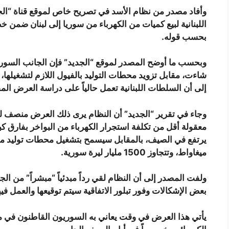
وأفاد مصدر من نظام الأسد في تصريح خاص لموقع قناة “الجدي
اللبنانية لبيع كميات من الكهرباء من سوريا إلى لبنان ضمن خ
بحسب قوله.
شاءت، مقابل تزويد محطات التوليد بالفيول اللازم لتشغيلها، أ
إلى أن السلطات اللبنانية تعمل حالياً على دراسة العرض المقد
وجاء في تقرير “الجديد” أن النظام يرى ذلك العرض منصف للجان
معقولة أقل من تكلفة استجرار الكهرباء من البواخر بفارق ك
ميغاواط، وتتجاوز 1500 مليار ليرة سورية.
ولفت المصدر إلى أن النظام لقي رداً مبدئياً “مبشراً” من الج
بعض الإشكالات وفور تبلور الاتفاقية سيتم توقيعها والعمل فيها
يأتي هذا العرض في وقت يعاني به السوريون القاطنون في م