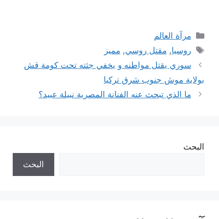
التصنيفات
مرآة العالم
الوسوم
روسيا
,
مقتل روسي
,
مميز
سوري يقتل مواطنه و يخفي جثته تحت كومة قش
بولاية موش جنوب شرق تركيا
ما الذي تبحث عنه الفنانة المصرية نبيلة عبيد؟
البحث
البحث