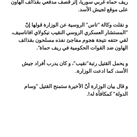
ريف حماه غربي سوريا، إثر قصف مدفعي بقذائف الهاون
على موقع لجيش الأسد.
و نقلت وكالة “تاس” الروسية عن الوزارة قولها إنّ
“المستشار العسكري الروسي النقيب نيكولاي افاناسيف،
لقي حتفه نتيجة هجوم مفاجئ نفذه مسلحون بقذائف
الهاون ضد القوات الحكومية في ريف حماة”.
و يحمل القتيل رتبة”نقيب”، و كان يدرب أفراد جيش
الأسد، كما ادعت الوزارة.
و قال بيان الوزارة أنّ الأخيرة ستمنح القتيل “وسام
الدولة” كمكافأة له!.