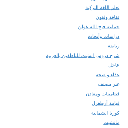
تعلم اللغة التركية
ثقافة وفنون
جماعة فتح الله غولن
دراسات وأبحاث
رياضة
شرح دروس الهتيت للناطقين بالعربية
عاجل
غذاء و صحة
غير مصنف
فيتامينات ومعادن
قيامة أرطغرل
كوريا الشمالية
مانشيت