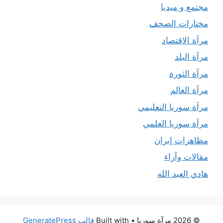
مجتمع و ميديا
مختارات الصحف
مرآة الاقتصاد
مرآة البلد
مرآة الثورة
مرآة العالم
مرآة سوريا التعليمي
مرآة سوريا العلمي
مظاهرات إيران
مقالات وآراء
هادي العبد الله
© 2026 مرآة سوريا
• Built with
قالب GeneratePress