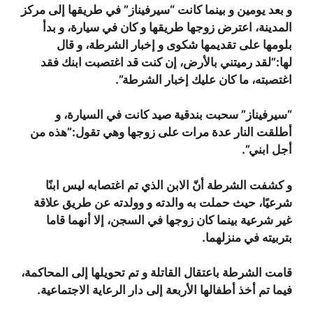
و بعد يومين و بينما كانت “سيرفيناز” في طريقها إلى مركز
المدينة، اعترض زوجها طريقها و كان في سيارة، و بدأ
بلومها على تقديمها شكوى و إخبار الشرطة، و قال
لها:”لقد رميتني بالأرض، إن كنت قد اغتصبت ابنك فقد
اغتصبته، ما كان عليك إخبار الشرطة”.
“سيرفيناز” سحبت بندقية صيد كانت في السيارة، و
أطلقت النار عدة مرات على زوجها وهي تقول:”هذه من
أجل ابني”.
و كشفت الشرطة أنّ الابن الذي تم اغتصابه ليس ابنًا
شرعيًا، حيث حملت به والدته و وولدته عن طريق علاقة
غير شرعية بينما كان زوجها في السجن، إلا أنهما قاما
بتربيته في منزلهما.
قامت الشرطة باعتقال القاتلة و تم تحويلها إلى المحاكمة،
فيما تم أخذ أطفالها الأربعة إلى دار الرعاية الاجتماعية.