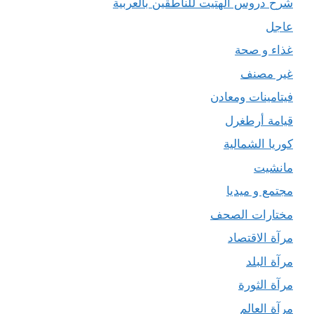
شرح دروس الهتيت للناطقين بالعربية
عاجل
غذاء و صحة
غير مصنف
فيتامينات ومعادن
قيامة أرطغرل
كوريا الشمالية
مانشيت
مجتمع و ميديا
مختارات الصحف
مرآة الاقتصاد
مرآة البلد
مرآة الثورة
مرآة العالم