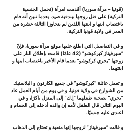
(قونيا – مرآة سوريا) أقدمت امرأة (تحمل الجنسية
التركية) على قتل زوجها ببندقية صيد، بعدما تبين أنه قام
باغتصاب ابنها و ابنتها اللذين لم يتجاوزا الثالثة عشرة من
العمر في ولاية قونيا التركية.
و في التفاصيل التي اطلع عليها موقع مرآة سوريا، فإنّ
“سيرفيناز كيركوشو” (42 عامًا) قامت بإطلاق النار على
زوجها “بحري كركوشو” بعدما قام الأخير باغتصاب ابنها و
ابنتهما.
و تعمل عائلة “كيركوشو” في جميع الكارتون و البلاستيك
من الشوارع في ولاية قونيا، و في يوم من أيام العمل عاد
“بحري” بصحبة طفلهما “إ.ك” إلى المنزل باكرًا، و في
اليوم التالي قال الطفل لأمه إن والده أدخله إلى الحمام و
اعتدى عليه جنسيًا.
و قالت “سيرفيناز” لزوجها إنها متعبة و تحتاج إلى الذهاب