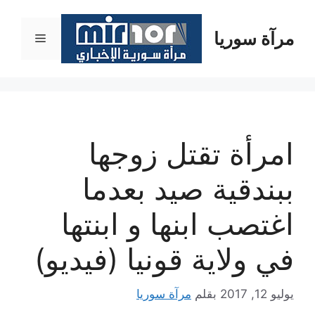
نتقل
لى
مرآة سوريا
القائمة
لمحتوى
امرأة تقتل زوجها
ببندقية صيد بعدما
اغتصب ابنها و ابنتها
في ولاية قونيا (فيديو)
يوليو 12, 2017
بقلم
مرآة سوريا