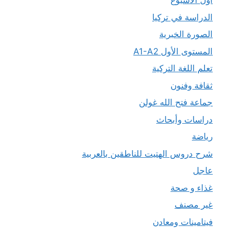
أول الأسبوع
الدراسة في تركيا
الصورة الخبرية
المستوى الأول A1-A2
تعلم اللغة التركية
ثقافة وفنون
جماعة فتح الله غولن
دراسات وأبحاث
رياضة
شرح دروس الهتيت للناطقين بالعربية
عاجل
غذاء و صحة
غير مصنف
فيتامينات ومعادن