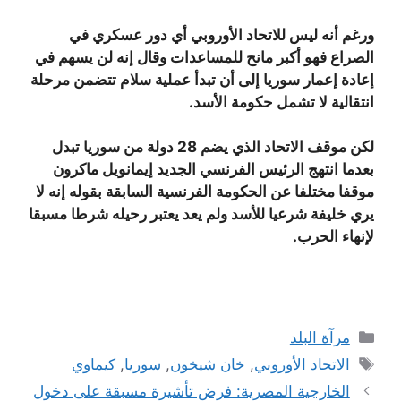
ورغم أنه ليس للاتحاد الأوروبي أي دور عسكري في
الصراع فهو أكبر مانح للمساعدات وقال إنه لن يسهم في
إعادة إعمار سوريا إلى أن تبدأ عملية سلام تتضمن مرحلة
انتقالية لا تشمل حكومة الأسد.
لكن موقف الاتحاد الذي يضم 28 دولة من سوريا تبدل
بعدما انتهج الرئيس الفرنسي الجديد إيمانويل ماكرون
موقفا مختلفا عن الحكومة الفرنسية السابقة بقوله إنه لا
يري خليفة شرعيا للأسد ولم يعد يعتبر رحيله شرطا مسبقا
لإنهاء الحرب.
التصنيفات
مرآة البلد
الوسوم
الاتحاد الأوروبي
,
خان شيخون
,
سوريا
,
كيماوي
الخارجية المصرية: فرض تأشيرة مسبقة على دخول