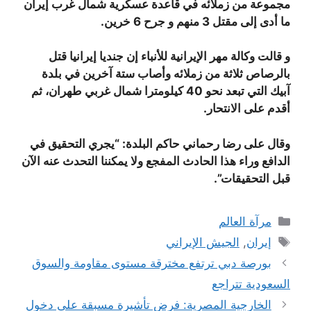
مجموعة من زملائه في قاعدة عسكرية شمال غرب إيران
ما أدى إلى مقتل 3 منهم و جرح 6 خرين.
و قالت وكالة مهر الإيرانية للأنباء إن جنديا إيرانيا قتل
بالرصاص ثلاثة من زملائه وأصاب ستة آخرين في بلدة
آبيك التي تبعد نحو 40 كيلومترا شمال غربي طهران، ثم
أقدم على الانتحار.
وقال على رضا رحماني حاكم البلدة: “يجري التحقيق في
الدافع وراء هذا الحادث المفجع ولا يمكننا التحدث عنه الآن
قبل التحقيقات”.
التصنيفات
مرآة العالم
الوسوم
إيران
,
الجيش الإيراني
بورصة دبي ترتفع مخترقة مستوى مقاومة والسوق
السعودية تتراجع
الخارجية المصرية: فرض تأشيرة مسبقة على دخول