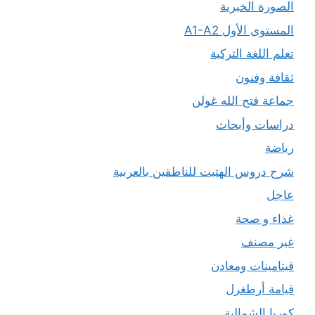
الصورة الخبرية
المستوى الأول A1-A2
تعلم اللغة التركية
ثقافة وفنون
جماعة فتح الله غولن
دراسات وأبحاث
رياضة
شرح دروس الهتيت للناطقين بالعربية
عاجل
غذاء و صحة
غير مصنف
فيتامينات ومعادن
قيامة أرطغرل
كوريا الشمالية