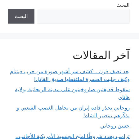
البحث
البحث
آخر المقالات
بعد نصف قرن .. كشف سر أشهر صورة من حرب فيتنام
وكيف جلبت الحسرة لملتقطها صديق القاتل!
سقوط قذيفتين صاروخيتين على مدينة الريحانية بولاية
هاتاي
روحاني يحذر قادة إيران من تجاهل الغضب الشعبي و
يذكّرهم بمصير الشاه!
حسن روحاني
ترامب يحدد شروطًا لمنح الجنسية الأمريكية للأجانب..