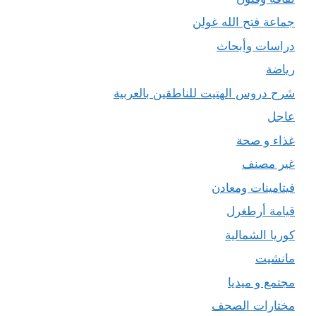
جماعة فتح الله غولن
دراسات وأبحاث
رياضة
شرح دروس الهتيت للناطقين بالعربية
عاجل
غذاء و صحة
غير مصنف
فيتامينات ومعادن
قيامة أرطغرل
كوريا الشمالية
مانشيت
مجتمع و ميديا
مختارات الصحف