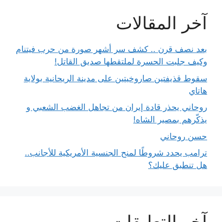
آخر المقالات
بعد نصف قرن .. كشف سر أشهر صورة من حرب فيتنام
وكيف جلبت الحسرة لملتقطها صديق القاتل!
سقوط قذيفتين صاروخيتين على مدينة الريحانية بولاية
هاتاي
روحاني يحذر قادة إيران من تجاهل الغضب الشعبي و
يذكّرهم بمصير الشاه!
حسن روحاني
ترامب يحدد شروطًا لمنح الجنسية الأمريكية للأجانب..
هل تنطبق عليك؟
آخر التعليقات