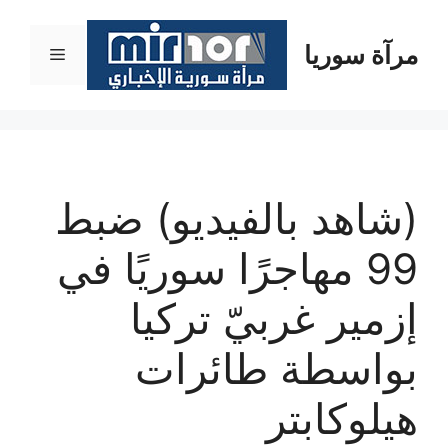
نتقل
لى
مرآة سوريا
القائمة
لمحتوى
(شاهد بالفيديو) ضبط
99 مهاجرًا سوريًا في
إزمير غربيّ تركيا
بواسطة طائرات
هيلوكابتر