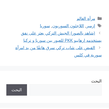
التصنيفات
مرآة العالم
الوسوم
إزمير
,
اللاجئون السوريون
,
سوريا
(شاهد بالصور) الجيش التركي يعثر على نفق
يستخدمه إرهابيو PKK للعبور بين سوريا و تركيا
القبض على شاب تركي سرق هاتفًا من يد امرأة
سورية في كلس
البحث
البحث