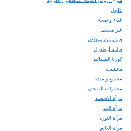
شرح دروس الهتيت للناطقين بالعربية
عاجل
غذاء و صحة
غير مصنف
فيتامينات ومعادن
قيامة أرطغرل
كوريا الشمالية
مانشيت
مجتمع و ميديا
مختارات الصحف
مرآة الاقتصاد
مرآة البلد
مرآة الثورة
مرآة العالم