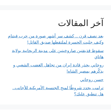
آخر المقالات
بعد نصف قرن .. كشف سر أشهر صورة من حرب فيتنام
وكيف جلبت الحسرة لملتقطها صديق القاتل!
سقوط قذيفتين صاروخيتين على مدينة الريحانية بولاية
هاتاي
روحاني يحذر قادة إيران من تجاهل الغضب الشعبي و
يذكّرهم بمصير الشاه!
حسن روحاني
ترامب يحدد شروطًا لمنح الجنسية الأمريكية للأجانب..
هل تنطبق عليك؟