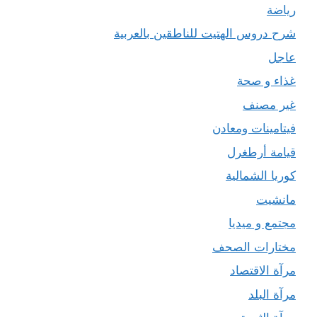
رياضة
شرح دروس الهتيت للناطقين بالعربية
عاجل
غذاء و صحة
غير مصنف
فيتامينات ومعادن
قيامة أرطغرل
كوريا الشمالية
مانشيت
مجتمع و ميديا
مختارات الصحف
مرآة الاقتصاد
مرآة البلد