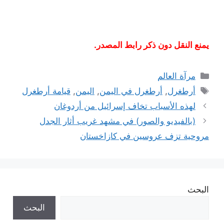
يمنع النقل دون ذكر رابط المصدر.
التصنيفات
مرآة العالم
الوسوم
أرطغرل
,
أرطغرل في اليمن
,
اليمن
,
قيامة أرطغرل
لهذه الأسباب تخاف إسرائيل من أردوغان
(بالفيديو والصور) في مشهد غريب أثار الجدل
مروحية تزف عروسين في كازاخستان
البحث
البحث