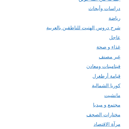
دراسات وأبحاث
رياضة
شرح دروس الهتيت للناطقين بالعربية
عاجل
غذاء و صحة
غير مصنف
فيتامينات ومعادن
قيامة أرطغرل
كوريا الشمالية
مانشيت
مجتمع و ميديا
مختارات الصحف
مرآة الاقتصاد