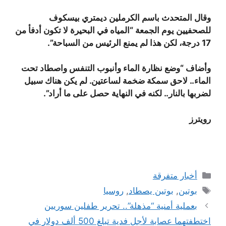
وقال المتحدث باسم الكرملين ديمتري بيسكوف
للصحفيين يوم الجمعة “المياه في البحيرة لا تكون أدفأ من
17 درجة، لكن هذا لم يمنع الرئيس من السباحة”.
وأضاف “وضع نظارة الماء وأنبوب التنفس واصطاد تحت
الماء.. لاحق سمكة ضخمة لساعتين. لم يكن هناك سبيل
لضربها بالنار.. لكنه في النهاية حصل على ما أراد”.
رويترز
التصنيفات
أخبار متفرقة
الوسوم
بوتين
,
بوتين يصطاد
,
روسيا
بعملية أمنية “مذهلة”.. تحرير طفلين سوريين
اختطفتهما عصابة لأجل فدية تبلغ 500 ألف دولار في