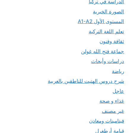
الدراسة في تركيا
الصورة الخبرية
المستوى الأول A1-A2
تعلم اللغة التركية
ثقافة وفنون
جماعة فتح الله غولن
دراسات وأبحاث
رياضة
شرح دروس الهتيت للناطقين بالعربية
عاجل
غذاء و صحة
غير مصنف
فيتامينات ومعادن
قيامة أرطغرل