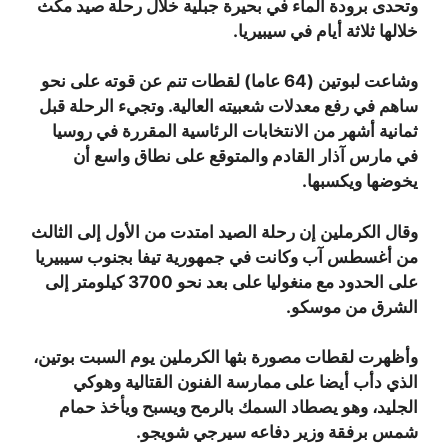
وتحدى برودة الماء في بحيرة جبلية خلال رحلة صيد مكث
خلالها ثلاثة أيام في سيبيريا.
وشاعت لبوتين (64 عاما) لقطات تنم عن قوته على نحو
ساهم في رفع معدلات شعبيته العالية. وتجيء الرحلة قبل
ثمانية أشهر من الانتخابات الرئاسية المقررة في روسيا
في مارس آذار القادم والمتوقع على نطاق واسع أن
يخوضها ويكسبها.
وقال الكرملين إن رحلة الصيد امتدت من الأول إلى الثالث
من أغسطس آب وكانت في جمهورية تيفا بجنوب سيبيريا
على الحدود مع منغوليا على بعد نحو 3700 كيلومتر إلى
الشرق من موسكو.
وأظهرت لقطات مصورة بثها الكرملين يوم السبت بوتين،
الذي دأب أيضا على ممارسة الفنون القتالية وهوكي
الجليد، وهو يصطاد السمك بالرمح ويسبح ويأخذ حمام
شمس برفقة وزير دفاعه سيرجي شويجو.