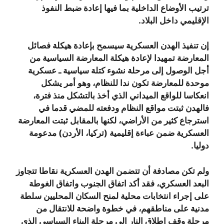
ترتيب الأوضاع الداخلية بما فيها إعادة ضبط النفوذ
الإقليمي داخل البلاد.
إن تنفيذ الهدن العسكرية سيسمح بإعادة هيكلة فصائل
المعارضة تمهيدا لإعادة هيكلة المعارضة السياسية من
أجل الوصول إلى مرحلة نشوء كتلة سياسية ـ عسكرية
موحدة للمعارضة تكون ندا للنظام، وهو أمر يشكل
انعكاسا للواقع الميداني الذي أخذ بالتشكل منذ فترة،
فالهدن ثبتت مواقع النظام ودفعته للمضي قدما في
استرجاع كثير من الأراضي، لكنها بالمقابل ثبتت المعارضة
العسكرية ضمن عباءة إقليمية (تركيا، الأردن) مدعومة
دوليا.
ولم تكن مصادفة أن تتضمن الهدن العسكرية نقاطا تتجاوز
البعد العسكري، فقد أكد اتفاق الجنوب واتفاق الغوطة
على إجراء انتخابات محلية لمنح السكان المحليين سلطة
مدنية على مناطقهم، في خطوة واضحة للانتقال من
مرحلة وقف إطلاق النار إلى مرحلة البناء السياسي الذي