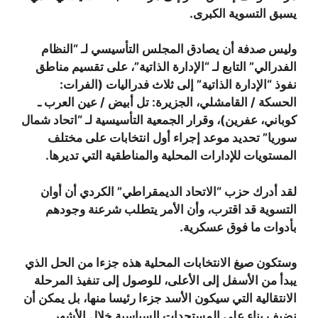
يسبق التسوية الكبرى.
وليس صدفة أن يصادق المجلس التأسيسي لـ “النظام
الفدرالي” التابع لـ “الإدارة الذاتية”، على تقسيم مناطق
نفوذ “الإدارة الذاتية” إلى ثلاث فدراليات (الفرات:
الحسكة / القامشلي، الجزيرة: تل أبيض / عين العرب ـ
كوباني، عفرين)، وقرار الجمعية التأسيسية لـ “اتحاد شمال
سوريا” تحديد موعد إجراء أول انتخابات على مختلف
المستويات للإدارات المحلية والمناطقية التي تديرها.
لقد أدرك حزب “الاتحاد الديمقراطي” الكردي أن أوان
التسوية قد اقترب، وأن الأمر يتطلب شرعنة وجودهم
بأدوات ما فوق عسكرية.
وستكون صيغ الانتخابات المحلية هذه جزءا من الحل الذي
يبدأ من الأسفل إلى الأعلى، للوصول إلى تنفيذ المرحلة
الانتقالية التي سيكون الأسد جزءا رئيسا منها، بل يمكن أن
نضيف بناء على المستجدات السياسية خلال الأشهر