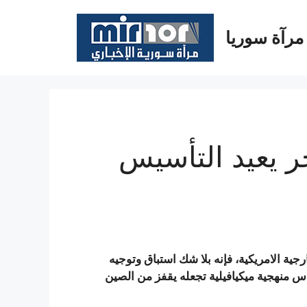
مرآة سوريا
 يعيد التأسيس
ية الامريكية، فإنه بلا شك استباق وتوجيه
س منهجية ميكيافيلية تجعله يقفز من الصين