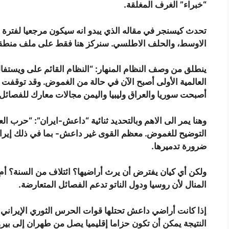
“خبراء” الغرف المغلقة.
تحدث كيسنجر في مقاله الذي يبدو انه سيكون مرجعيا لفترة 
الاوسط، والحلف الاطلسي. سنركز هنا فقط على ملف منطقت
ينطلق من وصف النظام المنهار: “النظام القائم على ويستفا
العالمية الأولى أصبح الآن في حالة من الغموض. وقد توقفت 
أصبحت سوريا والعراق وليبيا واليمن مجالات معارك للفصائ
وهنا يمر الى الاهم وبالتحديد ثنائية “داعش-ايران”: “حرب ا
التوضيح للغموض. معظم القوى غير داعش- بما في ذلك إيران 
ضرورة تدميرها.
ولكن أي كيان يفترض أن يرث أراضيها؟ ائتلاف من السنة؟ أم 
المنال لأن روسيا ودول الناتو تدعم الفصائل المتعارضة.
إذا كانت أراضي داعش تحتلها قوات الحرس الثوري الإيراني أو
النتيجة يمكن أن تكون حزاما إقليميا يصل من طهران إلى بي