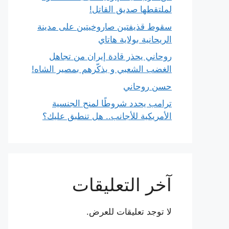
لملتقطها صديق القاتل!
سقوط قذيفتين صاروخيتين على مدينة
الريحانية بولاية هاتاي
روحاني يحذر قادة إيران من تجاهل
الغضب الشعبي و يذكّرهم بمصير الشاه!
حسن روحاني
ترامب يحدد شروطًا لمنح الجنسية
الأمريكية للأجانب.. هل تنطبق عليك؟
آخر التعليقات
لا توجد تعليقات للعرض.