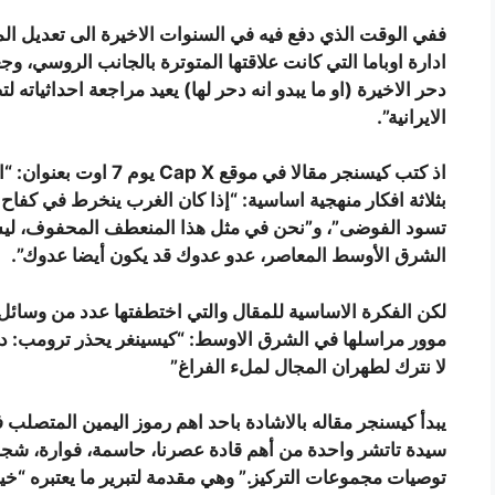
ففي الوقت الذي دفع فيه في السنوات الاخيرة الى تعديل ا
ادارة اوباما التي كانت علاقتها المتوترة بالجانب الروسي، 
دحر الاخيرة (او ما يبدو انه دحر لها) يعيد مراجعة احداثياته
الايرانية”.
اذ كتب كيسنجر مقالا في 
بثلاثة افكار منهجية اساسية: “إذا كان الغرب ينخرط في كف
تسود الفوضى”، و”نحن في مثل هذا المنعطف المحفوف، ليس
الشرق الأوسط المعاصر، عدو عدوك قد يكون أيضا عدوك”.
لكن الفكرة الاساسية للمقال والتي اختطفتها عدد من وسائل 
موور مراسلها في الشرق الاوسط: “كيسينغر يحذر ترومب: دو
لا نترك لطهران المجال لملء الفراغ”
يبدأ كيسنجر مقاله بالاشادة باحد اهم رموز اليمين المتصلب 
سيدة تاتشر واحدة من أهم قادة عصرنا، حاسمة، فوارة، شجا
توصيات مجموعات التركيز.” وهي مقدمة لتبرير ما يعتبره “خي