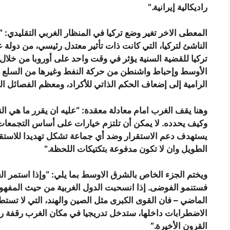
راديكالية إيرانية.”
المعطى الاخر تغير وضع تركيا في المنظار الغربي التقليدي:
الناشئ لتركيا، التي كانت ذات تأثير معتدل رئيسي، من دولة ع
تركيا للقضية السنية يؤثر في وقت واحد على أوروبا من خل
الأوسط وإحباط واشنطن من حركة النفط وغيرها من السلع عبر
الرامية إلى إضعاف الحكم الذاتي للأكراد، ومعظم الفصائل ال
وهنا يقف الغرب امام معادلة معقدة: “عليه ان يقرر ما هي الن
وكيف يحدده. لا يمكن أن تلتزم خيارات على أساس التجمعات
يستهدف دعم الاستقرار وضد أي جماعة تشكل تهديدا للاستق
الطويل وان لا تكون مدفوعة بتكتيكات اللحظة.”
ويختم الجزء الخاص بالشرق الاوسط بما يلي: “وإذا استمر ا
فستنمو الفوضى. إذا انسحبت الدول الغربية من حيث المفهوم
الماضي – فان القوى الكبرى مثل الصين والهند، التي لا تس
الاضطرابات داخلها، ستدخل تدريجيا في مكان الغرب رقفة رو
القرون الأخيرة.”