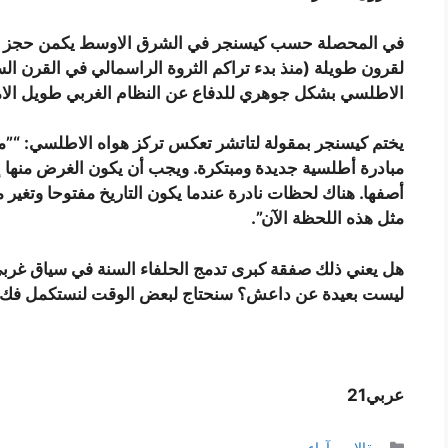
في المحصلة حسب كيسنجر في الشرق الاوسط يكمن حجز زاوية 
لقرون طويلة (منذ بدء تراكم الثروة الراسمالي في القرن ا
الاطلسي بشكل جوهري للدفاع عن النظام الغربي طويل الام
يختم كيسنجر بمقولة لتاتشر تعكس تركز هواه الاطلسي: “”م
مبادرة أطلسية جديدة ومبتكرة. ويجب أن يكون الغرض منها 
أصفها. هناك لحظات نادرة عندما يكون التاريخ مفتوحا وتغير
مثل هذه اللحظة الآن”.
هل يعني ذلك صفقة كبرى تدمج الحلفاء السنة في سياق غر
ليست بعيدة عن داعش؟ سنحتاج لبعض الوقت لنستكمل فك ش
عربي21
التصنيفات
مقالات وآراء