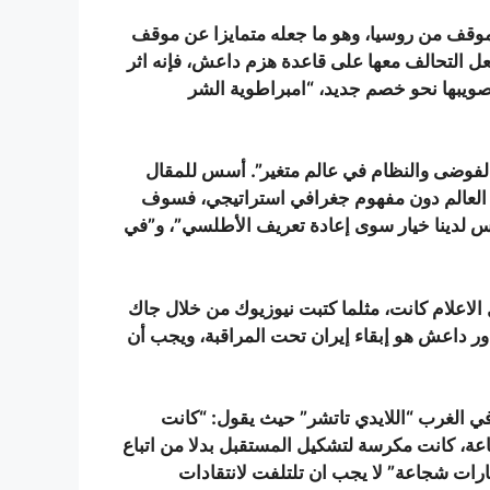
لموقف من روسيا، وهو ما جعله متمايزا عن موقف
وجعل التحالف معها على قاعدة هزم داعش، فإنه اثر
 لتصويبها نحو خصم جديد، “امبراطوية الشر
موقع Cap X يوم 7 اوت بعنوان: “الفوضى والنظام في عالم متغير”. أسس للمقال
اح العالم دون مفهوم جغرافي استراتيجي، فسوف
 لدينا خيار سوى إعادة تعريف الأطلسي”، و”في
الاعلام كانت، مثلما كتبت نيوزيوك من خلال جاك
ر داعش هو إبقاء إيران تحت المراقبة، ويجب أن
في الغرب “اللايدي تاتشر” حيث يقول: “كانت
عة، كانت مكرسة لتشكيل المستقبل بدلا من اتباع
ارات شجاعة” لا يجب ان تلتلفت لانتقادات