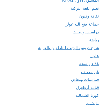
المستوى الأول A1-A2
تعلم اللغة التركية
ثقافة وفنون
جماعة فتح الله غولن
دراسات وأبحاث
رياضة
شرح دروس الهتيت للناطقين بالعربية
عاجل
غذاء و صحة
غير مصنف
فيتامينات ومعادن
قيامة أرطغرل
كوريا الشمالية
مانشيت