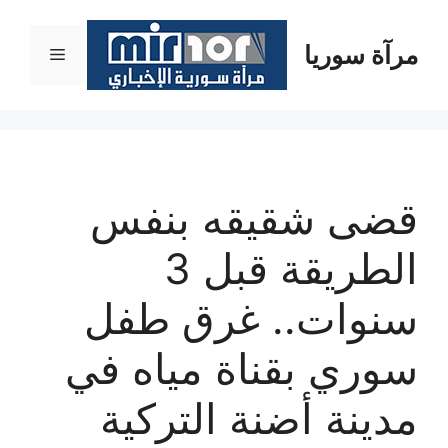
نتقل
لى
مرآة سوريا
القائمة
لمحتوى
قضى شقيقه بنفس
الطريقة قبل 3
سنوات.. غرق طفل
سوري بقناة مياه في
مدينة أضنة التركية