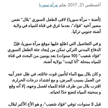
أغسطس 21, 2017
بقلم
مرآة سوريا
(أضنة – مرآة سوريا) لاقى الطفل السوري “بلال” نفس
مصير أخيه “فؤاد”، بعدما غرق في قناة للمياه في ولاية
أضنة جنوبي تركيا.
و في التفاصيل التي اطلع عليها موقع مرآة سوريا، فإنّ
الدفاع المدني التركي تمكن من إيجاد جثة الطفل السوري
“فؤاد شعيب” (10 سنوات) بعد يومين من البحث في قناة
للمياه بمحلة “أتا كينت” بولاية أضنة.
و كان بلال يبيع الماء لتأمين قوت عائلته، في ظل عجز أبيه
عن العمل بسبب المرض، و مع اشتداد درجات الحرارة،
اقترب بلال من طرف قناة للمياه لغسل وجهه، إلا أنه وقع
و سحبته المياه لتضع حدًا لحياته.
قبل 3 سنوات، توفي “فؤاد شعيب”، و هو الأخ الأكبر لبلال،