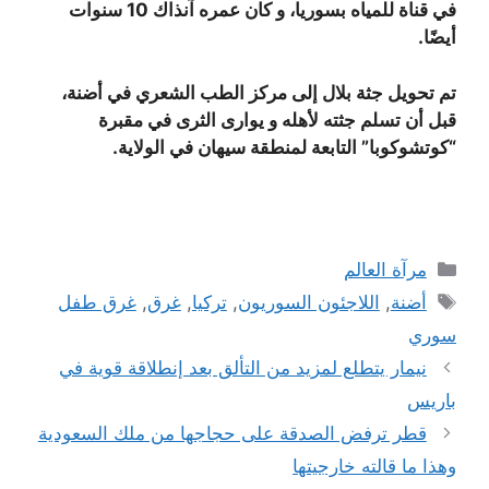
في قناة للمياه بسوريا، و كان عمره آنذاك 10 سنوات
أيضًا.
تم تحويل جثة بلال إلى مركز الطب الشعري في أضنة،
قبل أن تسلم جثته لأهله و يوارى الثرى في مقبرة
“كوتشوكوبا” التابعة لمنطقة سيهان في الولاية.
التصنيفات
مرآة العالم
الوسوم
أضنة
,
اللاجئون السوريون
,
تركيا
,
غرق
,
غرق طفل
سوري
نيمار يتطلع لمزيد من التألق بعد إنطلاقة قوية في
باريس
قطر ترفض الصدقة على حجاجها من ملك السعودية
وهذا ما قالته خارجيتها