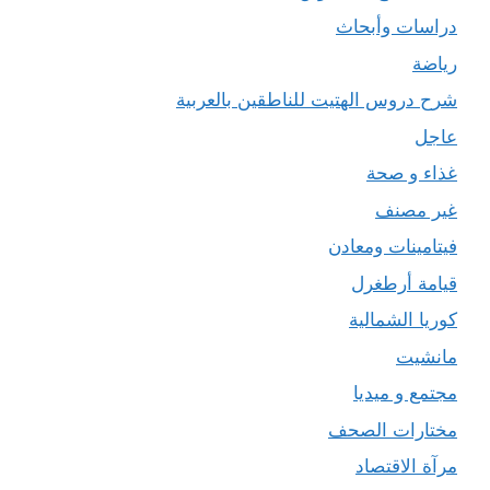
دراسات وأبحاث
رياضة
شرح دروس الهتيت للناطقين بالعربية
عاجل
غذاء و صحة
غير مصنف
فيتامينات ومعادن
قيامة أرطغرل
كوريا الشمالية
مانشيت
مجتمع و ميديا
مختارات الصحف
مرآة الاقتصاد