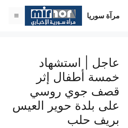
نتقل
لى
مرآة سوريا
القائمة
لمحتوى
عاجل | استشهاد
خمسة أطفال إثر
قصف جوي روسي
على بلدة حوير العيس
بريف حلب