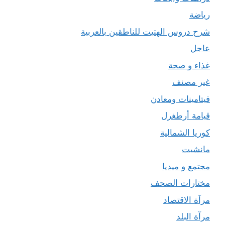
رياضة
شرح دروس الهتيت للناطقين بالعربية
عاجل
غذاء و صحة
غير مصنف
فيتامينات ومعادن
قيامة أرطغرل
كوريا الشمالية
مانشيت
مجتمع و ميديا
مختارات الصحف
مرآة الاقتصاد
مرآة البلد