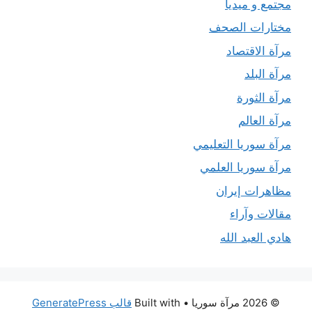
مجتمع و ميديا
مختارات الصحف
مرآة الاقتصاد
مرآة البلد
مرآة الثورة
مرآة العالم
مرآة سوريا التعليمي
مرآة سوريا العلمي
مظاهرات إيران
مقالات وآراء
هادي العبد الله
© 2026 مرآة سوريا
• Built with
قالب GeneratePress