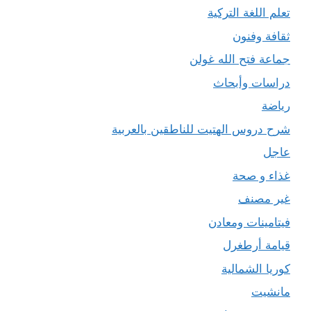
تعلم اللغة التركية
ثقافة وفنون
جماعة فتح الله غولن
دراسات وأبحاث
رياضة
شرح دروس الهتيت للناطقين بالعربية
عاجل
غذاء و صحة
غير مصنف
فيتامينات ومعادن
قيامة أرطغرل
كوريا الشمالية
مانشيت