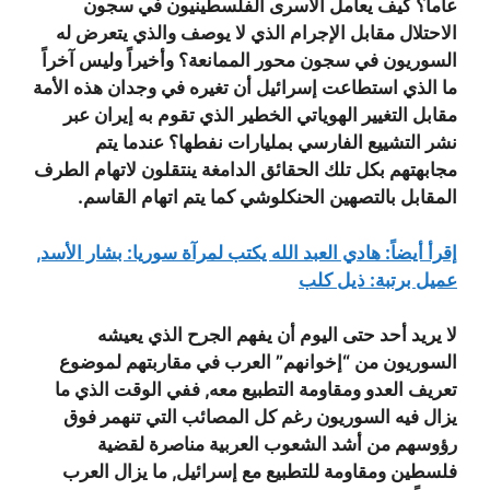
عاماً؟ كيف يعامل الأسرى الفلسطينيون في سجون
الاحتلال مقابل الإجرام الذي لا يوصف والذي يتعرض له
السوريون في سجون محور الممانعة؟ وأخيراً وليس آخراً
ما الذي استطاعت إسرائيل أن تغيره في وجدان هذه الأمة
مقابل التغيير الهوياتي الخطير الذي تقوم به إيران عبر
نشر التشييع الفارسي بمليارات نفطها؟ عندما يتم
مجابهتهم بكل تلك الحقائق الدامغة ينتقلون لاتهام الطرف
المقابل بالتصهين الحنكلوشي كما يتم اتهام القاسم.
إقرأ أيضاً: هادي العبد الله يكتب لمرآة سوريا: بشار الأسد,
عميل برتبة: ذيل كلب
لا يريد أحد حتى اليوم أن يفهم الجرح الذي يعيشه
السوريون من “إخوانهم” العرب في مقاربتهم لموضوع
تعريف العدو ومقاومة التطبيع معه, ففي الوقت الذي ما
يزال فيه السوريون رغم كل المصائب التي تنهمر فوق
رؤوسهم من أشد الشعوب العربية مناصرة لقضية
فلسطين ومقاومة للتطبيع مع إسرائيل, ما يزال العرب