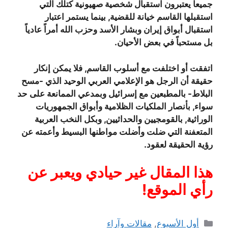
جميعاً يعتبرون استقبال شخصية صهيونية كتلك التي
استقبلها القاسم خيانة للقضية, بينما يستمر اعتبار
استقبال أبواق إيران وبشار الأسد وحزب الله أمراً عادياً
بل مستحباً في بعض الأحيان.
اتفقت أو اختلفت مع أسلوب القاسم, فلا يمكن إنكار
حقيقة أن الرجل هو الإعلامي العربي الوحيد الذي -مسح
البلاط- بالمطبعين مع إسرائيل وبمدعي الممانعة على حد
سواء, بأنصار الملكيات الظلامية وأبواق الجمهوريات
الوراثية, بالقومجيين والحداثيين, وبكل النخب العربية
المتعفنة التي ضلت وأضلت مواطنها البسيط وأعمته عن
رؤية الحقيقة لعقود.
هذا المقال غير حيادي ويعبر عن
رأي الموقع!
التصنيفات
أول الأسبوع
,
مقالات وآراء