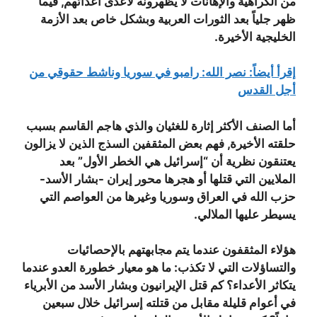
من الكراهية والإهانات لا يظهرونه لأعدى أعدائهم, فيما
ظهر جلياً بعد الثورات العربية وبشكل خاص بعد الأزمة
الخليجية الأخيرة.
إقرأ أيضاً: نصر الله: رامبو في سوريا وناشط حقوقي من
أجل القدس
أما الصنف الأكثر إثارة للغثيان والذي هاجم القاسم بسبب
حلقته الأخيرة, فهم بعض المثقفين السذج الذين لا يزالون
يعتنقون نظرية أن “إسرائيل هي الخطر الأول” بعد
الملايين التي قتلها أو هجرها محور إيران -بشار الأسد-
حزب الله في العراق وسوريا وغيرها من العواصم التي
يسيطر عليها الملالي.
هؤلاء المثقفون عندما يتم مجابهتهم بالإحصائيات
والتساؤلات التي لا تكذب: ما هو معيار خطورة العدو عندما
يتكاثر الأعداء؟ كم قتل الإيرانيون وبشار الأسد من الأبرياء
في أعوام قليلة مقابل من قتلته إسرائيل خلال سبعين