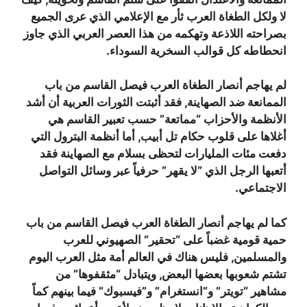
لا ولكل الطغاة العرب ثأر مع الإعلامي الذي عرى الجميع
بصراحته اللاذعة وتهكمه من هذا العصر العربي الذي جاوز
انحطاطه كل قوالب السخرية السوداء.
لم يهاجم أنصار الطغاة العرب فيصل القاسم من باب
الممانعة ضد الصهاينة, فقد أثبتت الثورات العربية أن أشد
الأنظمة والأحزاب “مماتعة” حسب تعبير القاسم هي
أغلاها على قلوب حكام تل أبيب, أما أنظمة البترول التي
دفعت مئات المليارات لتحظى بسلام مع الصهاينة فقد
أتعبها الرجل الذي “لا يقهر” حرفياً عبر وسائل التواصل
الاجتماعي.
كما لم يهاجم أنصار الطغاة العرب فيصل القاسم من باب
حمية قومية غضباً على “تحقير” الصهيوني للعرب
والمسلمين, فليس هناك في العالم أمة مثل العرب اليوم
تشتم شعوبها بعضها البعض, ويتبادل “مثقفوها” من
مشاهير “تويتر” و”انستغرام” و”فيسبوك” فيما بينهم كماً