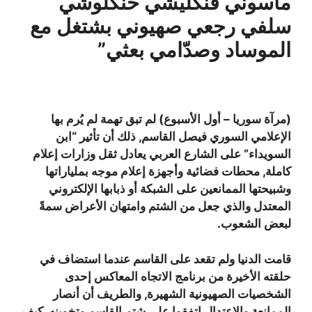
ماسوني فنكليشي حنكلوشي
سلفي رجعي صهيوني بشتغل مع
الموساد وصدّامي بعثي”
(مرآة سوريا – أول الأسبوع) لم تبق تهمة لم يُرم بها
الإعلامي السوري فيصل القاسم, ذلك أن تأثير “ابن
السويداء” على الشارع العربي يعادل ثقل وزارات إعلام
كاملة, محطات فضائية وأجهزة إعلام موجه بملياراتها
وشبيحتها الممانعين على الشبكة أو ذبابها الإلكتروني
المعتدل والذي جعل من الشتم وامتهان الأعراض سمةً
لبعض الشعوب.
قامت الدنيا ولم تقعد على القاسم عندما استضاف في
حلقته الأخيرة من برنامج الاتجاه المعاكس إحدى
الشخصيات الصهيونية الشهيرة, والطريف أن أنصار
الممانعة والاعتدال اتفقوا على شتم القاسم وتخوينه, كيف