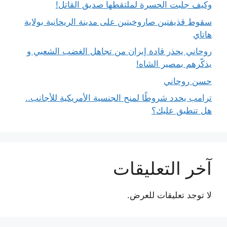
وكيف جلبت الحسرة لملتقطها صديق القاتل!
سقوط قذيفتين صاروخيتين على مدينة الريحانية بولاية
هاتاي
روحاني يحذر قادة إيران من تجاهل الغضب الشعبي و
يذكّرهم بمصير الشاه!
حسن روحاني
ترامب يحدد شروطًا لمنح الجنسية الأمريكية للأجانب..
هل تنطبق عليك؟
آخر التعليقات
لا توجد تعليقات للعرض.