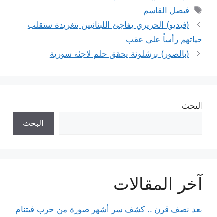
الوسوم
فيصل القاسم
(فيديو) الحريري يفاجئ اللبنانيين بتغريدة ستقلب
حياتهم رأساً على عقب
(بالصور) برشلونة يحقق حلم لاجئة سورية
البحث
البحث
آخر المقالات
بعد نصف قرن .. كشف سر أشهر صورة من حرب فيتنام