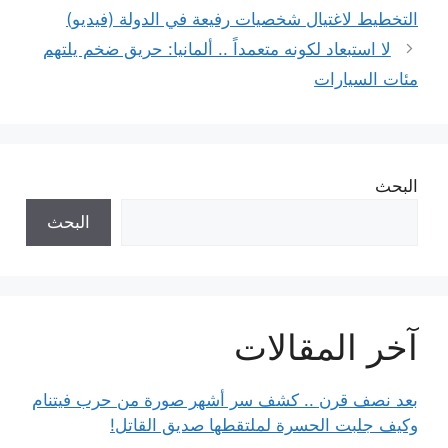
التخطيط لاغتيال شخصيات رفيعة في الدولة (فيديو)
لا استبعاد لكونه متعمداً .. ألمانيا: حريق ضخم يلتهم
مئات السيارات
البحث
البحث
آخر المقالات
بعد نصف قرن .. كشف سر أشهر صورة من حرب فيتنام
وكيف جلبت الحسرة لملتقطها صديق القاتل!