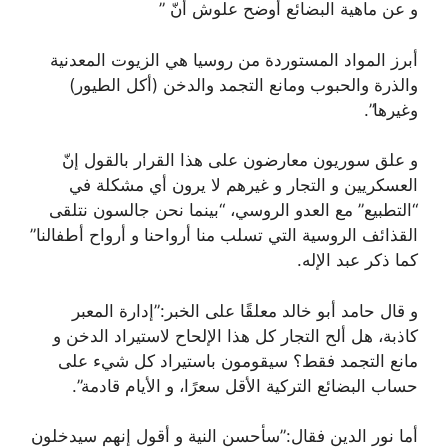
و عن ماهية البضائع أوضح علوش أنّ ”
أبرز المواد المستوردة من روسيا هي الزيوت المعدنية
والذرة والحبوب ومانع التجمد والدخن (أكل الطيور)
وغيرها”.
و علق سوريون معارضون على هذا القرار بالقول إنّ
العسكريين و التجار و غيرهم لا يرون أي مشكلة في
“التطبيع” مع العدو الروسي، “بينما نحن جالسون نتلقى
القذائف الروسية التي تسلب منا أرواحنا و أرواح أطفالنا”
كما ذكر عبد الإله.
و قال حامد أبو خالد معلقًا على الخبر:”إدارة المعبر
كاذبة، هل ألح التجار كل هذا الإلحاح لاستيراد الدخن و
مانع التجمد فقط؟ سيقومون باستيراد كل شيء على
حساب البضائع التركية الأقل سعرًا، و الأيام قادمة”.
أما نور الدين فقال:”سأحسن النية و أقول إنهم سيدخلون