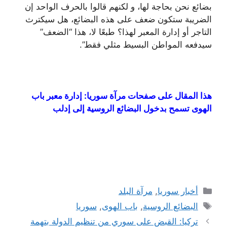
بضائع نحن بحاجة لها، و لكنهم قالوا بالحرف الواحد إن
الضريبة ستكون ضعف على هذه البضائع، هل سيكترث
التاجر أو إدارة المعبر لهذا؟ طبعًا لا، هذا “الضعف”
سيدفعه المواطن البسيط مثلي فقط”.
هذا المقال على صفحات مرآة سوريا: إدارة معبر باب
الهوى تسمح بدخول البضائع الروسية إلى إدلب
التصنيفات
أخبار سوريا
,
مرآة البلد
الوسوم
البضائع الروسية
,
باب الهوى
,
سوريا
تركيا: القبض على سوري من تنظيم الدولة بتهمة