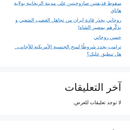
سقوط قذيفتين صاروخيتين على مدينة الريحانية بولاية
هاتاي
روحاني يحذر قادة إيران من تجاهل الغضب الشعبي و
يذكّرهم بمصير الشاه!
حسن روحاني
ترامب يحدد شروطًا لمنح الجنسية الأمريكية للأجانب..
هل تنطبق عليك؟
آخر التعليقات
لا توجد تعليقات للعرض.