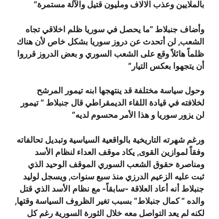
بالملايين وعذب الالاف ومليون قتيل والآلة مستمرة”
وأضاف جنبلاط “ما يحصل في سوريا ظلم اخلاقي تجاه
الشعب, لن أتحدث عن دروز سوريا بشكل خاص لأن هناك
ظلماً هائلاً وقع على الشعب السوري و بعض الدروز قرروا
أن يتجهوا بعكس التيار”
وحول سياسة مختلفة قد ينتهجها ابنه تيمور المرشح
لخلافته في قيادة اللقاء الديمقراطي قال جنبلاط ” تيمور
لن يزور سوريا و هذا الأمر محسوم لديه”
ورغم شهرته التاريخية بالواقعية السياسية وتبديل تحالفاته
وفقاً لموازين القوى, يكاد موقف العداء لنظام الأسد
ومناصرة حقوق الشعب السوري الموقف الوحيد الذي
ثبت عليه الزعيم الدرزي منذ سبع سنوات, ويسجل لوليد
جنبلاط أنه أعاد العلاقة -سابقاً- مع نظام الأسد الذي قتل
والده ” كمال جنبلاط” بسبب تغير الظروف السياسة وقتها,
لكنه لم يعد التواصل معه خلال الثورة السورية رغم كل