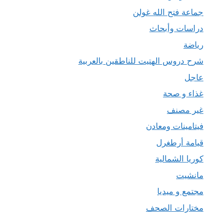
جماعة فتح الله غولن
دراسات وأبحاث
رياضة
شرح دروس الهتيت للناطقين بالعربية
عاجل
غذاء و صحة
غير مصنف
فيتامينات ومعادن
قيامة أرطغرل
كوريا الشمالية
مانشيت
مجتمع و ميديا
مختارات الصحف