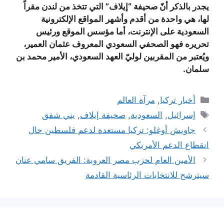
يجدر بالذكر أنّ صحيفة “إيلاف” التي تتخذ من لندن مقراً
لها، هي واحدة من أقدم وأشهر المواقع الإلكترونية
السعودية على الإنترنت، أما مؤسس الموقع ورئيس
تحريره فهو الصحفي السعودي المعروف عثمان العمير،
ويُعتبر من المقربين لوليّ العهد السعودي، الأمير محمد بن
سلمان.
التصنيفات
أخبار تركيا
,
مرآة العالم
الوسوم
إسرائيل
,
السعودية
,
صحيفة إيلاف
,
يني شفق
جاويش أوغلو: تركيا مستعدة لدعم فلسطين حال
انقطاع الدعم الأمريكي
الأمين العام لحزب مصر العروبة: الفريق سامي عنان
سيترشح للانتخابات الرئاسية القادمة