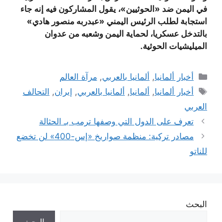
في اليمن ضد «الحوثيين»، يقول المشاركون فيه إنه جاء
استجابة لطلب الرئيس اليمني «عبدربه منصور هادي»
بالتدخل عسكريا، لحماية اليمن وشعبه من عدوان
الميليشيات الحوثية.
التصنيفات
أخبار ألمانيا
,
ألمانيا بالعربي
,
مرآة العالم
الوسوم
أخبار ألمانيا
,
ألمانيا
,
ألمانيا بالعربي
,
إيران
,
التحالف
العربي
تعرف على الدول التي وصفها ترمب بـ الحثالة
مصادر تركية: منظمة صواريخ «إس-400» لن تخضع
للناتو
البحث
البحث