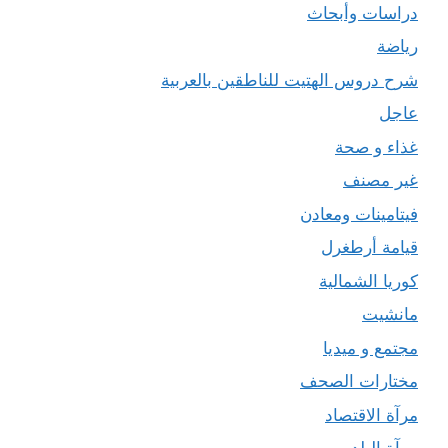
دراسات وأبحاث
رياضة
شرح دروس الهتيت للناطقين بالعربية
عاجل
غذاء و صحة
غير مصنف
فيتامينات ومعادن
قيامة أرطغرل
كوريا الشمالية
مانشيت
مجتمع و ميديا
مختارات الصحف
مرآة الاقتصاد