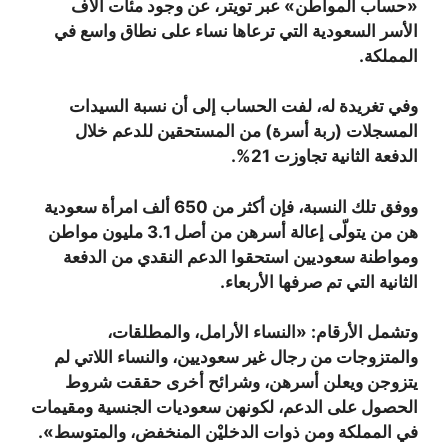
«حساب المواطن» عبر تويتر، عن وجود مئات آلاف
الأسر السعودية التي ترعاها نساء على نطاق واسع في
المملكة.
وفي تغريدة له، لفت الحساب إلى أن نسبة السيدات
المسجلات (ربة أسرة) من المستحقين للدعم خلال
الدفعة الثانية تجاوزت 21%.
ووفق تلك النسبة، فإن أكثر من 650 ألف امرأة سعودية
هن من يتولّى إعالة أسرهن من أصل 3.1 مليون مواطن
ومواطنة سعوديين استحقوا الدعم النقدي من الدفعة
الثانية التي تم صرفها الأربعاء.
وتشمل الأرقام: «النساء الأرامل، والمطلقات،
والمتزوجات من رجال غير سعوديين، والنساء اللاتي لم
يتزوجن ويعلن أسرهن، وشرائح أخرى حققت شروط
الحصول على الدعم، لكونهن سعوديات الجنسية ومقيمات
في المملكة ومن ذوات الدخليْن المنخفض، والمتوسط».