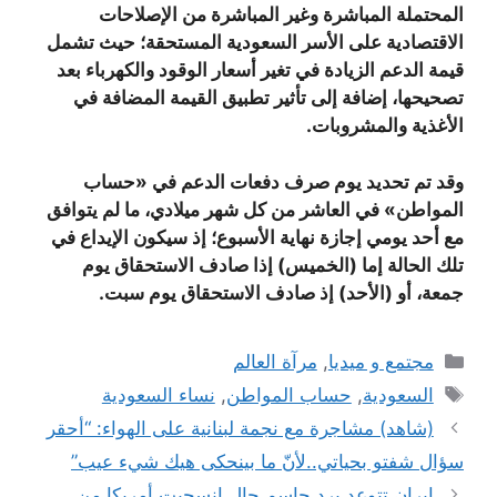
المحتملة المباشرة وغير المباشرة من الإصلاحات
الاقتصادية على الأسر السعودية المستحقة؛ حيث تشمل
قيمة الدعم الزيادة في تغير أسعار الوقود والكهرباء بعد
تصحيحها، إضافة إلى تأثير تطبيق القيمة المضافة في
الأغذية والمشروبات.
وقد تم تحديد يوم صرف دفعات الدعم في «حساب
المواطن» في العاشر من كل شهر ميلادي، ما لم يتوافق
مع أحد يومي إجازة نهاية الأسبوع؛ إذ سيكون الإيداع في
تلك الحالة إما (الخميس) إذا صادف الاستحقاق يوم
جمعة، أو (الأحد) إذ صادف الاستحقاق يوم سبت.
التصنيفات
مجتمع و ميديا
,
مرآة العالم
الوسوم
السعودية
,
حساب المواطن
,
نساء السعودية
(شاهد) مشاجرة مع نجمة لبنانية على الهواء: “أحقر
سؤال شفتو بحياتي..لأنّ ما بينحكى هيك شيء عيب”
إيران تتوعد برد حاسم حال انسحبت أمريكا من