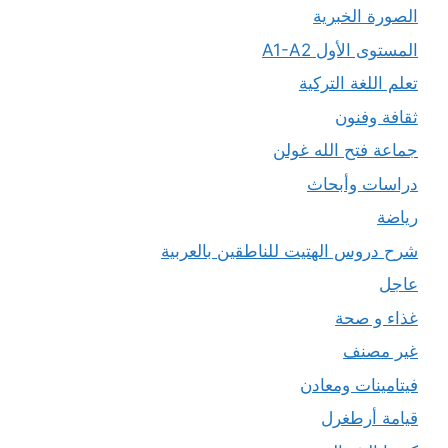
الصورة الخبرية
المستوى الأول A1-A2
تعلم اللغة التركية
ثقافة وفنون
جماعة فتح الله غولن
دراسات وأبحاث
رياضة
شرح دروس الهتيت للناطقين بالعربية
عاجل
غذاء و صحة
غير مصنف
فيتامينات ومعادن
قيامة أرطغرل