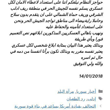
حواجز النظام نبلغكم اننا على استعداد لاعطاء الامان لكل
عسكري يسلم نفسه للجيش الحر في منطقة ريف ادلب
الشرقي وريف حماة الشمالي على ان يتقدم بدون سلاح
وحاملا رايةبيضاء الى مناطق تواجد الجيش الحر ونحن
على استعداد لتأمينه والحفاظ عليه
ونهيب باهالي العسكريين المذكورين ابلاغهم نص التعميم
فورا وبأي طريقة
وبذلك يعتبر هذا البيان بمثابة ابلاغ شخصي لكل عسكري
يعتبر نفسه مغرر به وبذلك نكون برأنا انفسنا من دمه في
حال تم اسره
والله ولي التوفيق
14/01/2018
التصنيفات
أخبار سوريا
,
مرآة البلد
الوسوم
إدلب
,
رد الطغيان
التحالف بقيادة أمريكا يساعد في بناء قوة سورية