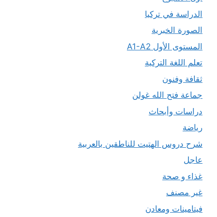
الدراسة في تركيا
الصورة الخبرية
المستوى الأول A1-A2
تعلم اللغة التركية
ثقافة وفنون
جماعة فتح الله غولن
دراسات وأبحاث
رياضة
شرح دروس الهتيت للناطقين بالعربية
عاجل
غذاء و صحة
غير مصنف
فيتامينات ومعادن