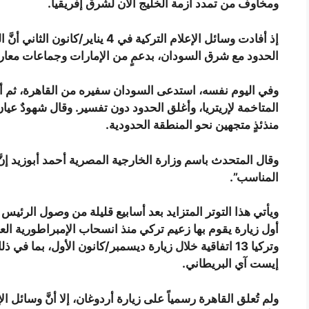
ومخاوف من تمدد أزمة الخليج الآن لشرق إفريقيا.
إذ أفادت وسائل الإعلام التركية في 
الحدود مع شرق السودان، بدعمٍ من الإمارات وجماعات معا
وفي اليوم نفسه، استدعى السودان سفيره من القاهرة، ثم أع
المتاخمة لإريتريا، وأغلق الحدود دون تفسير. وقال شهودٌ عيان 
منذئذٍ متجهين نحو المنطقة الحدودية.
وقال المتحدث باسم وزارة الخارجية المصرية أحمد أبوزيد إنَ
المناسب”.
ويأتي هذا التوتر المتزايد بعد أسابيع قليلة من وصول الر
وتركيا 13 اتفاقية خلال زيارة ديسمبر/كانون الأول، بما 
إيست آي البريطاني.
ولم تُعلق القاهرة رسمياً على زيارة أردوغان، إلا أنَّ وسائل الإ