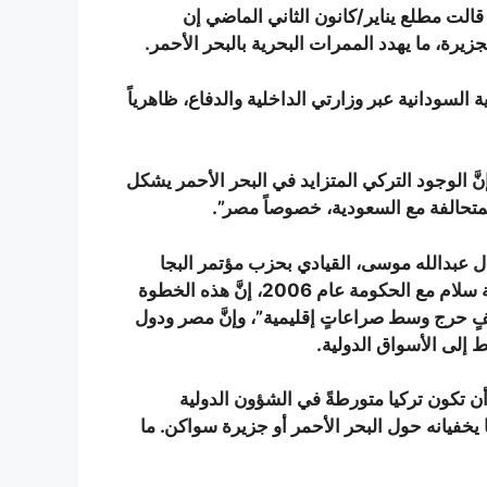
قالت مطلع يناير/كانون الثاني الماضي إن
يرة، ما يهدد الممرات البحرية بالبحر الأحمر.
مية السودانية عبر وزارتي الداخلية والدفاع، ظاهرياً
نَّ الوجود التركي المتزايد في البحر الأحمر يشكل
لمتحالفة مع السعودية، خصوصاً مصر”.
عبدالله موسى، القيادي بحزب مؤتمر البجا
الذي يمثل حركةً متمردة سابقة شرقي السودان ووقع اتفاقية سلام مع الحكومة عام 2006، إنَّ هذه الخطوة
فٍ حرج وسط صراعاتٍ إقليمية”، وإنَّ مصر ودول
ط إلى الأسواق الدولية.
أن تكون تركيا متورطةً في الشؤون الدولية
ا يخفيانه حول البحر الأحمر أو جزيرة سواكن. ما