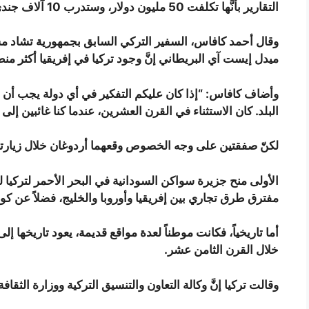
التقارير بأنَّها تكلفت 50 مليون دولار، وستدرب 10 آلاف جندي صومالي، وفقاً للمسؤولين من البلدين.
وقال أحمد كافاس، السفير التركي السابق بجمهورية تشاد مس
ميدل إيست آي البريطاني إنَّ وجود تركيا في إفريقيا أكثر من
وأضاف كافاس: “إذا كان عليكم التفكير في أي دولة يجب أن 
البلد. كان الاستثناء في القرن العشرين، عندما كنا غائبين إلى 
لكنّ صفقتين على وجه الخصوص وقعهما أردوغان خلال زيارته جذ
مفترق طرق تجاري بين إفريقيا وأوروبا والخليج، فضلاً عن كون
أما تاريخياً، فكانت موطناً لعدة مواقع قديمة، يعود تاريخها إ
خلال القرن الثامن عشر.
وقالت تركيا إنَّ وكالة التعاون والتنسيق التركية ووزارة الثق