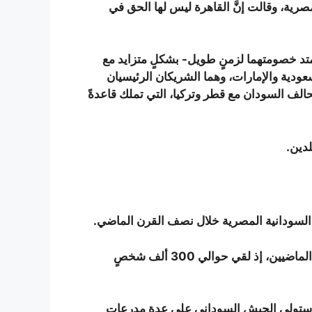
رية، وقالت إنَّ القاهرة ليس لها الحق في
تد خصومتهما لزمنٍ طويل- بشكلٍ متزايد مع
دية والإمارات، وهما الشريكان الرئيسيان
ف السودان مع قطر وتركيا، التي تملك قاعدةً
لدين.
ات السودانية المصرية خلال نصف القرن الماضي.
مزقت الحرب مقاطعة دارفور غربي السودان خلال العقدين الماضيين، إذ لقي حوالي 300 ألف شخصٍ
 “استولى الجيش السوداني على عدة مدرعات