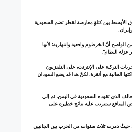
ي بدأت صيف عام 2016 تقسيم الشرق الأوسط بين كتلةٍ معارضة لقطر تضم السعودية
إيران.
واضح أنَّ الخرطوم واقعية وانتهازية؛ لأنها
عزلة النظام”.
ات التركية على الإنترنت، على التلفزيون
 الحالية مع أنقرة، لكنَّ هذا قد يضع السودان
تحالف الذي تقوده السعودية في اليمن، ثم إلى
عض المنافع ستترتب عليه نتائج خطيرة على
 حيثُ دمرت ثلاث سنوات من الحرب بين الجانبين