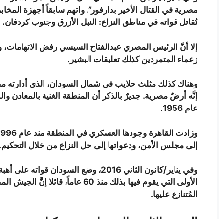
مصرية في القتال الأخير بدارفور”. واتهم سابقاً أجهزة الم
تُقاتل قواته في مناطق النزاع: النيل الأزرق وجنوب كردفان.
إلا أنَّ الرئيس المصري عبدالفتاح السيسي رفض الاتهامات، و
زعماء المتمردين كذلك تعليقات البشير.
وهناك كذلك مثلث حلايب في شمال السودان، الذي أدارته مص
إنَّه أرضٌ مصرية. جديرٌ بالذكر أن المنطقة الغنية بالمعادن وا
عام 1956.
إلى مجلس الأمن، ودعواتها إلى حل النزاع من خلال التحكيم.
وفي يناير/كانون الثاني 2016، وضع السودا
الأولى التي يقوم فيها بذلك منذ 60 عا
المُتنازع عليها.