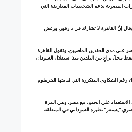
خابرات المصرية بدعم الشخصيات المعارضة التي
قال إنَّ القاهرة لا تشارك في دارفور. ورفض
ر على مدى العقدين الماضيين، وتقول القاهرة
لنفط محلُ نزاعٍ بين البلدين منذ استقلال السودان
وزادت القاهرة وجودها العسكري في المنطقة منذ عام 1996، رغم الشكاوى المتكررة التي قدمتها الخرطوم
ن قواته على أهبة الاستعداد على الحدود مع مصر، وهي المرة
ماً، قائلا إنَّ الجيش المصري “يستفز” نظيره السوداني في المنطقة