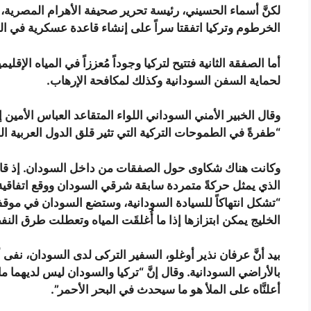
لكنَّ أسماء الحسيني، رئيسة تحرير صحيفة الأهرام المصرية، 
الخرطوم وتركيا اتفقتا سراً على إنشاء قاعدة عسكرية في الجز
أما الصفقة الثانية فتتيح لتركيا وجوداً مُعززاً في المياه الإقلي
لحماية السفن السودانية وكذلك لمكافحة الإرهاب.
وقال الخبير الأمني السوداني اللواء المتقاعد العباس الأمين إ
“طفرةً في الطموحات التركية التي تثير قلق الدول العربية ا
وكانت هناك شكاوى حول الصفقات من داخل السودان. إذ قال 
“تشكل انتهاكاً للسيادة السودانية، وستضع السودان في موق
الخليج يمكن ابتزازها إذا ما أُغلقَت المياه وتعطلت طرق النف
بيد أنَّ عرفان نذير أوغلو، السفير التركى لدى السودان، نفى 
بالأراضي السودانية. وقال إنَّ “تركيا والسودان ليس لديهما م
أعلنَّاه على الملأ هو ما سيحدث في البحر الأحمر”.