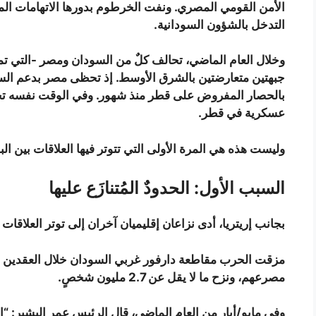
الأمن القومي المصري. ونفت الخرطوم بدورها الاتهامات المص
التدخل بالشؤون السودانية.
وخلال العام الماضي، تحالف كلٌ من السودان ومصر -التي تم
جبهتين متعارضتين بالشرق الأوسط. إذ تحظى مصر بدعم السعو
بالحصار المفروض على قطر منذ شهور. وفي الوقت نفسه تحال
عسكرية في قطر.
وليست هذه هي المرة الأولى التي تتوتر فيها العلاقات بين الب
السبب الأول: الحدودٌ المُتنازَع عليها
بجانب إريتريا، أدى نزاعان إقليميان آخران إلى توتر العلاق
مصرعهم، ونزح ما لا يقل عن 2.7 مليون شخصٍ.
وفي مايو/أيار من العام الماضي، قال الرئيس عمر البشير: