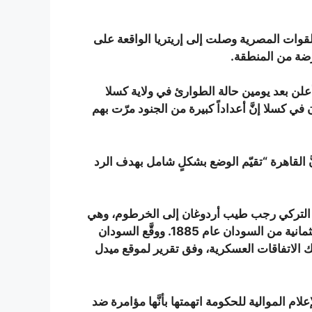
4 يناير/كانون الثاني أنَّ القوات المصرية وصلت إلى إريتريا الواقعة على
رضة من المنطقة.
لن بعد يومين حالة الطوارئ في ولاية كسلا
في كسلا إنَّ أعداداً كبيرة من الجنود مرّت بهم
ّ القاهرة “تقيّم الوضع بشكلٍ شامل بهدف الرد
ئيس التركي رجب طيب أردوغان إلى الخرطوم، وهي
أول زيارة يقوم بها زعيم تركي منذ انسحاب الإمبراطورية العثمانية من السودان عام 1885. ووقَّع السودان
في ذلك الاتفاقات العسكرية، وفق تقرير لموقع ميدل
علام الموالية للحكومة اتهمتها بأنَّها مؤامرة ضد