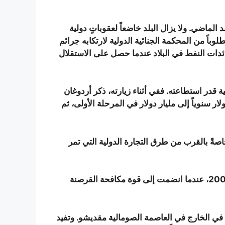
ماضي. ولا يزال البلد خاضعاً لعقوباتٍ دولية
طلوباً من المحكمة الجنائية الدولية لارتكابه جرائم
ائدات النفط في البلاد عندما حصل على الاستقلال
قدر استطاعته. ففي أثناء زيارته، ذكر أردوغان
ان إلى زيادة التجارة بينهما من 500 مليون دولار سنوياً إلى مليار دولار في المرحلة الأولى، ثم
صةً بالقرب من طرق التجارة الدولية التي تمر
ولأنقرة نشاطاتٌ عسكرية في الصومال المجاورة منذ عام 2009، عندما انضمت إلى قوة مكافحة القرصنة
قاعدة عسكرية في الخارج في العاصمة الصومالية مقديشو. وتفيد