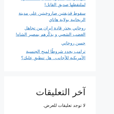
لملتقطها صديق القاتل!
سقوط قذيفتين صاروخيتين على مدينة
الريحانية بولاية هاتاي
روحاني يحذر قادة إيران من تجاهل
الغضب الشعبي و يذكّرهم بمصير الشاه!
حسن روحاني
ترامب يحدد شروطًا لمنح الجنسية
الأمريكية للأجانب.. هل تنطبق عليك؟
آخر التعليقات
لا توجد تعليقات للعرض.