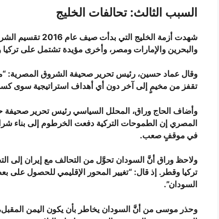
السبب الثالث: تحالفات الخليج
شهدت أزمة الخليج الت
والبحرين والإمارات ومصر، وأخرى مؤيدة تشتمل على تركيا و
وقال عماد حسين، رئيس تحرير صحيفة الشروق المصرية: “من ال
تقفز من مخيمٍ إلى آخر دون أي أهداف استراتيجية سوى كسر 
وأضاف الحاج وراق، المحلل السياسي رئيس تحرير صحيفة حري
المصري إن الطموحات التركية دفعت الخرطوم إلى بناء شراكتها
في موقفٍ صعب.
ولاحظ وراق أنَّ السودان تحوَّل من التحالف مع إيران إلى ال
تركيا وقطر. إذ قال: “تغيير المحور الإقليمي للحصول على ب
السودان”.
وحذر موسى من أنَّ السودان يخاطر بأن يكون اليمن المقبل،