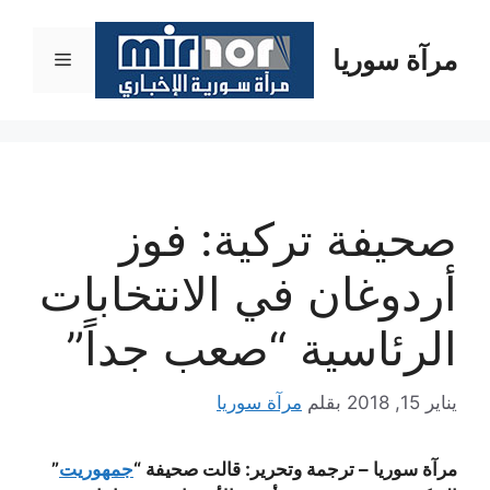
نتقل
لى
مرآة سوريا
القائمة
لمحتوى
صحيفة تركية: فوز
أردوغان في الانتخابات
الرئاسية “صعب جداً”
يناير 15, 2018
بقلم
مرآة سوريا
مرآة سوريا – ترجمة وتحرير: قالت صحيفة “
جمهوريت
”