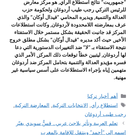
“جمهوريت” نتائج استطلاع الرأي, هو مركز معارض
للرئيس التركي رجب طيب أردوغان ولحكومة حزب
العدالة والتنمية, ويديره المحامي “فيدال أوكان” والذي
عرف بمعارضته اللامحدودة لأردوغان, وكانت استطلاعات
المركز قد جانبت الحقيقة بشكل مستمر خلال الاستفتاء
الأخير, حيث أكد مديره “فيدال أوكان” بشكل مطلق خروج
نتيجة الاستفتاء بـ “لا” ضد التغييرات الدستورية التي دعا
لها أردوغان, ليتبين خطاً توقعات ذلك المركز, الأمر الذي
فسره مؤيدو العدالة والتنمية بتحامل المركز ضد أردوغان
متهمين إياه بإجراء الاستطلاعات على أسس سياسية غير
مهنية.
التصنيفات
أهم أخبار تركيا
الوسوم
استطلاع رأي
,
الانتخابات التركية
,
المعارضة التركية
,
رجب طيب أردوغان
تعلم العربية وتأثر بلاجئ عربي.. قسٌّ سويدي يغيّر
اسمه إلى “أحمد” وينتقل للإقامة بالمغرب