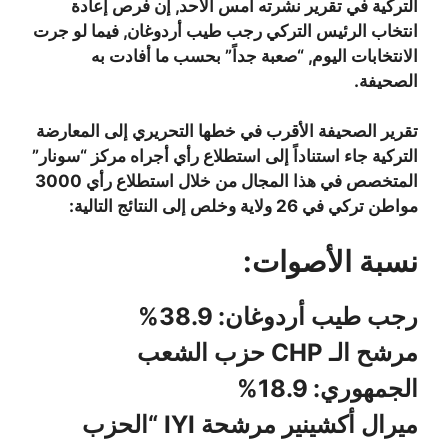
التركية في تقرير نشرته أمس الأحد, إن فرص إعادة
انتخاب الرئيس التركي رجب طيب أردوغان, فيما لو جرت
الانتخابات اليوم, “صعبة جداً” بحسب ما أفادت به
الصحيفة.
تقرير الصحيفة الأقرب في خطها التحريري إلى المعارضة
التركية جاء استناداً إلى استطلاع رأي أجراه مركز “سونار”
المتخصص في هذا المجال من خلال استطلاع رأي 3000
مواطن تركي في 26 ولاية وخلص إلى النتائج التالية:
نسبة الأصوات:
رجب طيب أردوغان: 38.9%
مرشح الـ CHP حزب الشعب
الجمهوري: 18.9%
ميرال أكشينير مرشحة IYI “الحزب