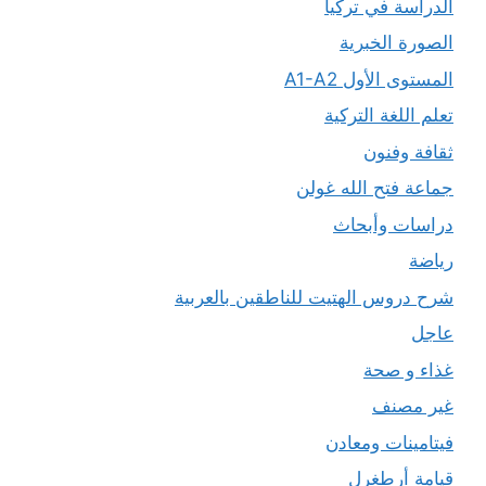
الدراسة في تركيا
الصورة الخبرية
المستوى الأول A1-A2
تعلم اللغة التركية
ثقافة وفنون
جماعة فتح الله غولن
دراسات وأبحاث
رياضة
شرح دروس الهتيت للناطقين بالعربية
عاجل
غذاء و صحة
غير مصنف
فيتامينات ومعادن
قيامة أرطغرل