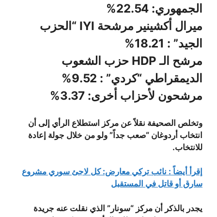
الجمهوري: 22.54%
ميرال أكشينير مرشحة IYI “الحزب
الجيد” : 18.21%
مرشح الـ HDP حزب الشعوب
الديمقراطي “كردي” : 9.52%
مرشحون لأحزاب أخرى: 3.37%
وتخلص الصحيفة نقلاً عن مركز استطلاع الرأي إلى أن
انتخاب أردوغان “صعب جداً” ولو من خلال جولة إعادة
للانتخاب.
إقرأ أيضاً : نائب تركي معارض: كل لاجئ سوري مشروع
سارق أو قاتل في المستقبل
يجدر بالذكر أن مركز “سونار” الذي نقلت عنه جريدة