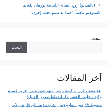
(بالفيديو) زوج الفنانة اللبنانية نورهان يقتحم
الاستوديو غاضباً: “هيدا بدعسو تحت إجري”
البحث
البحث
آخر المقالات
بعد نصف قرن .. كشف سر أشهر صورة من حرب فيتنام
وكيف جلبت الحسرة لملتقطها صديق القاتل!
سقوط قذيفتين صاروخيتين على مدينة الريحانية بولاية