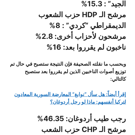
الجيد” : 15.3%
مرشح الـ HDP حزب الشعوب
الديمقراطي “كردي” : 8%
مرشحون لأحزاب أخرى: 2.8%
ناخبون لم يقرروا بعد: 16%
وبحسب ما نقلته الصحيفة فإن النتيجة ستصبح في حال تم
توزيع أصوات الناخبين الذين لم يقرروا بعد ستصبح
كالتالي:
إقرأ أيضاً: هل سأل “نوابغ” المعارضة السورية المعادون
لتركيا أنفسهم: ماذا لو رحل أردوغان؟
رجب طيب أردوغان: 46.35%
مرشح الـ CHP حزب الشعب