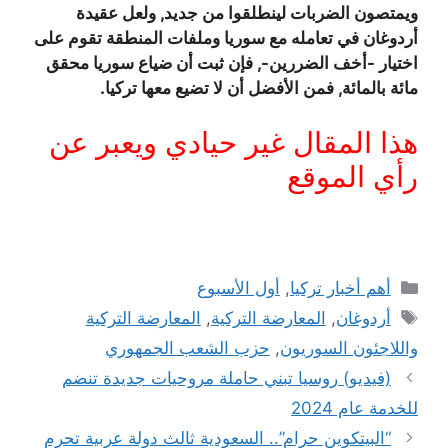
ويمتصون الضربات لينطلقوا من جديد, ولعل عقيدة
أردوغان في تعامله مع سوريا وملفات المنطقة تقوم على
اختيار -أخف الضررين-, فإن ثبت أن ضياع سوريا محقق
مائة بالمائة, فمن الأفضل أن لا تضيع معها تركيا.
هذا المقال غير حيادي ويعبر عن
رأي الموقع
التصنيفات
أهم أخبار تركيا
,
أول الأسبوع
الوسوم
أردوغان
,
المعارضة التركية
,
المعارضة التركية
واللاجئون السوريون
,
حزب الشعب الجمهوري
(فيديو) روسيا تبني حاملة مروحيات جديدة تنضم
للخدمة عام 2024
“البيتكوين حرام”.. السعودية ثالث دولة عربية تحرم