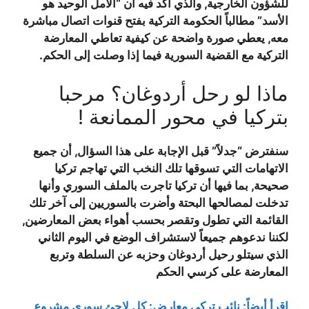
للشؤون الخارجية, والذي أكد فيه أن “الأمل الوحيد هو
الأسد” مطالباً الحكومة التركية بفتح قنوات اتصال مباشرة
معه, يعطي صورة واضحة عن كيفية تعاطي المعارضة
التركية مع القضية السورية فيما إذا وصلت إلى الحكم.
ماذا لو رحل أردوغان؟ مرحبا
بتركيا في محور الممانعة !
سنفترض “جدلاً” قبل الإجابة على هذا السؤال, أن جميع
الاتهامات التي تسوقها تلك النخب التي تهاجم تركيا
صحيحة, بما فيها أن تركيا تاجرت بالملف السوري وأنها
تدخلت لمصالحها البحتة وأضرت بالسوريين إلى آخر تلك
القائمة التي تطول وتقصر بحسب أهواء بعض المعارضين,
لكننا ندعوهم جميعاً لاستشراف الوضع في اليوم الثاني
الذي سيتلو رحيل أردوغان وحزبه عن السلطة وتربع
المعارضة على كرسي الحكم
إقرأ أيضاً: نائب تركي معارض: كل لاجئ سوري مشروع