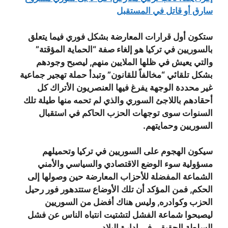
سارق أو قاتل في المستقبل
ستكون أول قرارات المعارضة بشكل فوري فيما يتعلق
بالسوريين في تركيا هو إلغاء صفة “الحماية المؤقتة”
والتي يعيش في ظلها الملايين منهم, ليصبح وجودهم
بشكل تلقائي “مخالفاً للقانون” وتبدأ حملة تهجير جماعية
غير محددة الوجهة يفرغ فيها العنصريون الأتراك كل
أحقادهم باللاجئ السوري والذي لم تحمه منها طيلة تلك
السنوات سوى توجهات الحزب الحاكم في استقبال
السوريين وحمايتهم.
سيكون الهجوم على السوريين في تركيا وتحميلهم
مسؤولية سوء الوضع الاقتصادي والسياسي والأمني
الشماعة المفضلة للأحزاب المعارضة حين وصولها إلى
الحكم, فمن المؤكد أن تلك الأوضاع ستتدهور فور رحيل
الحزب وكوادره, وليس هناك أفضل من السوريين
ليصبحوا شماعة الفشل لتشتيت انتباه الناس عن فشل
السلطة الحقيقي في إدارة البلاد.