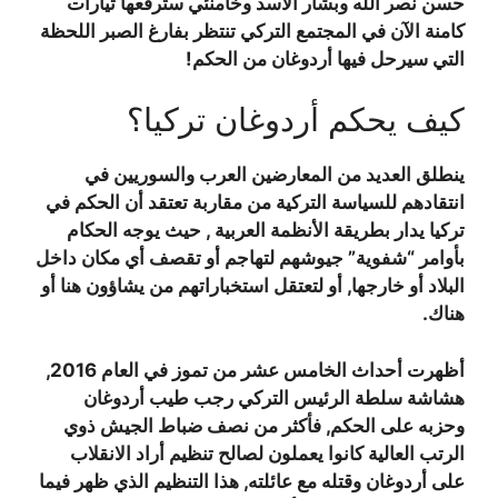
حسن نصر الله وبشار الأسد وخامنئي سترفعها تيارات
كامنة الآن في المجتمع التركي تنتظر بفارغ الصبر اللحظة
التي سيرحل فيها أردوغان من الحكم!
كيف يحكم أردوغان تركيا؟
ينطلق العديد من المعارضين العرب والسوريين في
انتقادهم للسياسة التركية من مقاربة تعتقد أن الحكم في
تركيا يدار بطريقة الأنظمة العربية , حيث يوجه الحكام
بأوامر “شفوية” جيوشهم لتهاجم أو تقصف أي مكان داخل
البلاد أو خارجها, أو لتعتقل استخباراتهم من يشاؤون هنا أو
هناك.
أظهرت أحداث الخامس عشر من تموز في العام 2016,
هشاشة سلطة الرئيس التركي رجب طيب أردوغان
وحزبه على الحكم, فأكثر من نصف ضباط الجيش ذوي
الرتب العالية كانوا يعملون لصالح تنظيم أراد الانقلاب
على أردوغان وقتله مع عائلته, هذا التنظيم الذي ظهر فيما