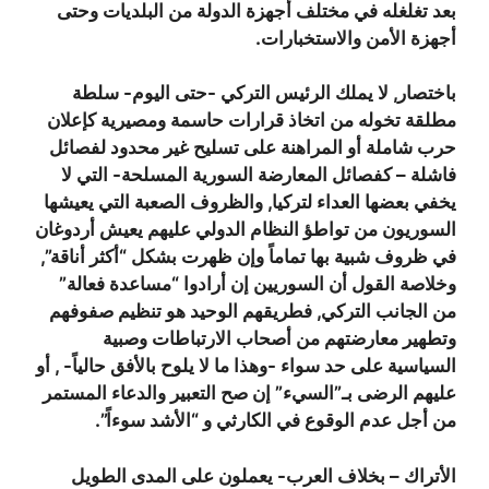
بعد تغلغله في مختلف أجهزة الدولة من البلديات وحتى
أجهزة الأمن والاستخبارات.
باختصار, لا يملك الرئيس التركي -حتى اليوم- سلطة
مطلقة تخوله من اتخاذ قرارات حاسمة ومصيرية كإعلان
حرب شاملة أو المراهنة على تسليح غير محدود لفصائل
فاشلة – كفصائل المعارضة السورية المسلحة- التي لا
يخفي بعضها العداء لتركيا, والظروف الصعبة التي يعيشها
السوريون من تواطؤ النظام الدولي عليهم يعيش أردوغان
في ظروف شبية بها تماماً وإن ظهرت بشكل “أكثر أناقة”,
وخلاصة القول أن السوريين إن أرادوا “مساعدة فعالة”
من الجانب التركي, فطريقهم الوحيد هو تنظيم صفوفهم
وتطهير معارضتهم من أصحاب الارتباطات وصبية
السياسية على حد سواء -وهذا ما لا يلوح بالأفق حالياً- , أو
عليهم الرضى بـ”السيء” إن صح التعبير والدعاء المستمر
من أجل عدم الوقوع في الكارثي و “الأشد سوءاً”.
الأتراك – بخلاف العرب- يعملون على المدى الطويل