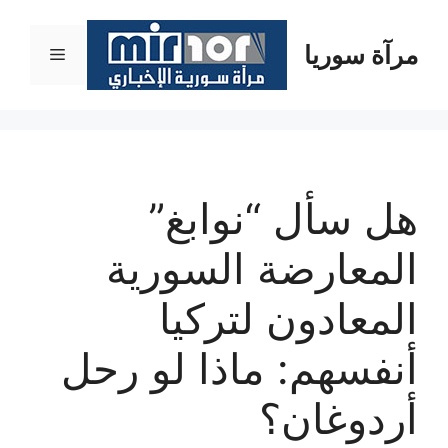
نتقل
لى
مرآة سوريا
القائمة
لمحتوى
هل سأل “نوابغ”
المعارضة السورية
المعادون لتركيا
أنفسهم: ماذا لو رحل
أردوغان؟