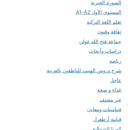
الصورة الخبرية
المستوى الأول A1-A2
تعلم اللغة التركية
ثقافة وفنون
جماعة فتح الله غولن
دراسات وأبحاث
رياضة
شرح دروس الهتيت للناطقين بالعربية
عاجل
غذاء و صحة
غير مصنف
فيتامينات ومعادن
قيامة أرطغرل
كوريا الشمالية