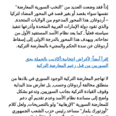
إذاً فقد وضعت العديد من “النخب السورية المعارضة”
نفسها سواء بقصد أو بغير قصد في المحور المضاد لتركيا
– أردوغان, هذا المحور المدعوم من الولايات المتحدة,
والذي تقود دولة الإمارات العربية المتحدة وأذرعها تنفيذ
سياسته فعلياً , كما يعد نظام الأسد المستفيد الأول من
نجاحاته, ويهدف هذا المحور بالدرجة الاولى إلى إسقاط
أردوغان عن سدة الحكم والمجيء بالمعارضة التركية.
إقرأ أيضاً: لأغراض انتخابية:أكاذيب بالجملة بحق
السوريين من قبل زعيم المعارضة التركية
لا تهاجم المعارضة التركية الوجود السوري في بلادها من
منطلق مخالفة أردوغان وحسب, بل تعارض منذ البداية
وقوف القيادة التركية بجانب السوريين, وتدعو بشكل
واضح إلى مساندة نظام الأسد وعدم تقديم أي دعم
للمعارضة السورية “الإرهابية” ولو بالتصريحات, ولعل كلام
“أوزتورك يلماز” مساعد رئيس حزب الشعب الجمهوري