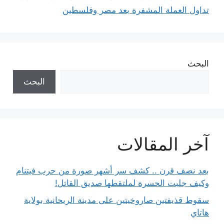
تداول العملة المشفرة بعد مصر وفلسطين
البحث
البحث
آخر المقالات
بعد نصف قرن .. كشف سر أشهر صورة من حرب فيتنام
وكيف جلبت الحسرة لملتقطها صديق القاتل!
سقوط قذيفتين صاروخيتين على مدينة الريحانية بولاية
هاتاي