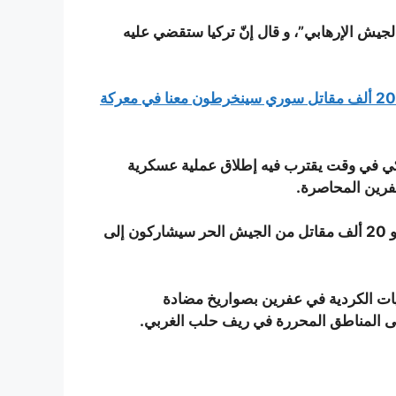
يش الإرهابي”، و قال إنّ تركيا ستقضي عليه
الجيش التركي: بنينا مستشفيات ميدانية على الحدود.. و نحو 20 ألف مقاتل سوري سينخرطون معنا في معركة
ركي في وقت يقترب فيه إطلاق عملية عسكرية
فرين المحاصرة.
و وفق المعلومات التي اطلع عليها موقع مرآة سوريا، فإنّ نحو 20 ألف مقاتل من الجيش الحر سيشاركون إلى
يات الكردية في عفرين بصواريخ مضادة
إلى المناطق المحررة في ريف حلب الغربي.