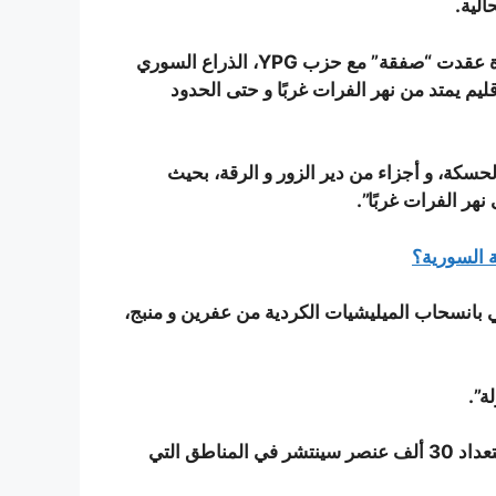
و كشف المصدر الذي رفض كشف هويته أنّ الولايات المتحدة عقدت “صفقة” مع حزب YPG، الذراع السوري
 في إقليم يمتد من نهر الفرات غربًا و حتى الحدود
ها ستمنحه محافظة الحسكة، و أجزاء من دير الزور و الرقة، بحيث
هر الفرات غربًا”.
 السورية؟
 بانسحاب الميليشيات الكردية من عفرين و منبج،
ة”.
و كانت الولايات المتحدة قد أعلنت عن تشكيل جيش كردي بتعداد 30 ألف عنصر سينتشر في المناطق التي