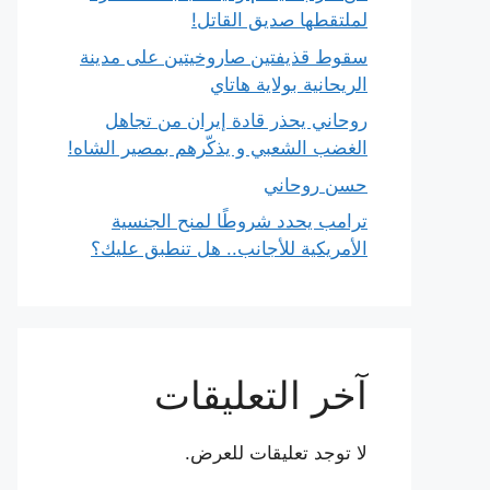
لملتقطها صديق القاتل!
سقوط قذيفتين صاروخيتين على مدينة
الريحانية بولاية هاتاي
روحاني يحذر قادة إيران من تجاهل
الغضب الشعبي و يذكّرهم بمصير الشاه!
حسن روحاني
ترامب يحدد شروطًا لمنح الجنسية
الأمريكية للأجانب.. هل تنطبق عليك؟
آخر التعليقات
لا توجد تعليقات للعرض.