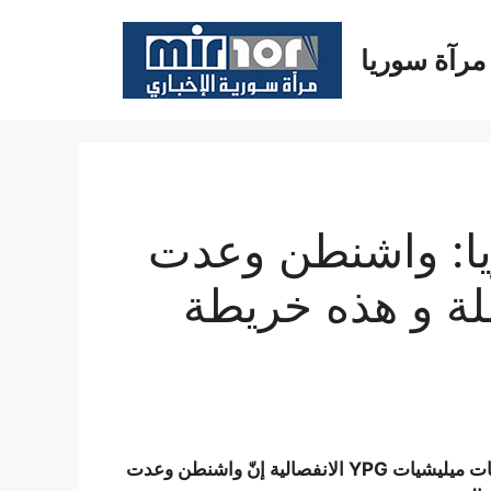
مرآة سوريا
ا: واشنطن وعدت
لة و هذه خريطة
) قال مصدر كردي معارض لسياسات ميليشيات YPG الانفصالية إنّ واشنطن وعدت